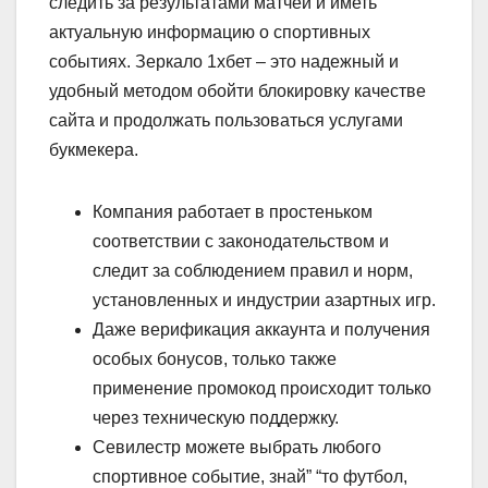
следить за результатами матчей и иметь
актуальную информацию о спортивных
событиях. Зеркало 1хбет – это надежный и
удобный методом обойти блокировку качестве
сайта и продолжать пользоваться услугами
букмекера.
Компания работает в простеньком
соответствии с законодательством и
следит за соблюдением правил и норм,
установленных и индустрии азартных игр.
Даже верификация аккаунта и получения
особых бонусов, только также
применение промокод происходит только
через техническую поддержку.
Севилестр можете выбрать любого
спортивное событие, знай” “то футбол,