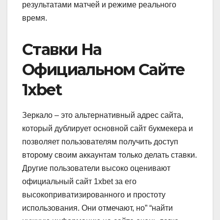
результатами матчей и режиме реального
время.
Ставки На
Официальном Сайте
1xbet
Зеркало – это альтернативный адрес сайта,
который дублирует основной сайт букмекера и
позволяет пользователям получить доступ
второму своим аккаунтам только делать ставки.
Другие пользователи высоко оценивают
официальный сайт 1xbet за его
высокоприватизированного и простоту
использования. Они отмечают, но” “найти