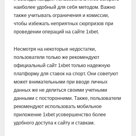
наиболее удобный для себя методом. Важно
также учитывать ограничения и комиссии,
чтобы избежать неприятных сюрпризов при
проведении операций на сайте 1xbet.
Несмотря на некоторые недостатки,
пользователи только же рекомендуют
официальный сайт 1xbet только надежную
платформу для ставок на спорт. Они советуют
может внимательными при вводе личных
данных же не делиться своими учетными
данными с посторонними. Также, пользователи
рекомендуют использовать мобильное
приложение 1xbet усовершенство более
удобного доступа к сайту и ставкам.