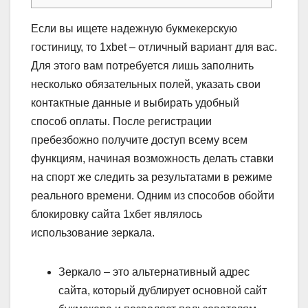
Если вы ищете надежную букмекерскую
гостиницу, то 1xbet – отличный вариант для вас.
Для этого вам потребуется лишь заполнить
несколько обязательных полей, указать свои
контактные данные и выбирать удобный
способ оплаты. После регистрации
пребезбожно получите доступ всему всем
функциям, начиная возможность делать ставки
на спорт же следить за результатами в режиме
реального времени. Одним из способов обойти
блокировку сайта 1хбет являлось
использование зеркала.
Зеркало – это альтернативный адрес
сайта, который дублирует основной сайт