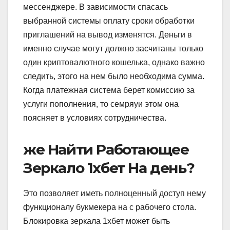
мессенджере. В зависимости спасась
выбранной системы оплату сроки обработки
приглашений на вывод изменятся. Деньги в
именно случае могут должно засчитаны только
один криптовалютного кошелька, однако важно
следить, этого на нем было необходима сумма.
Когда платежная система берет комиссию за
услуги пополнения, то семряуи этом она
поясняет в условиях сотрудничества.
же Найти Работающее
Зеркало 1хбет На день?
Это позволяет иметь полноценный доступ нему
функционалу букмекера на с рабочего стола.
Блокировка зеркала 1хбет может быть