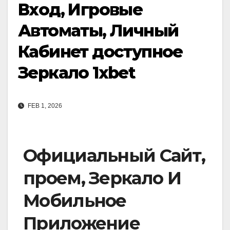
Вход, Игровые
Автоматы, Личный
Кабинет доступное
Зеркало 1xbet
FEB 1, 2026
Официальный Сайт,
проем, Зеркало И
Мобильное
Приложение