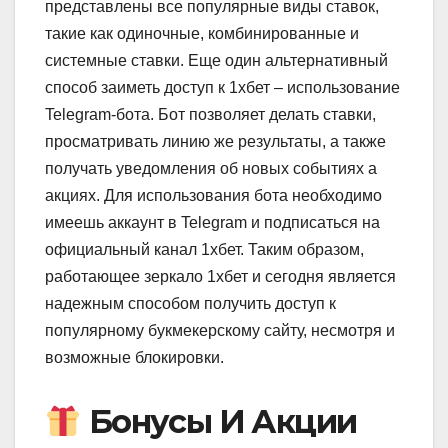
представлены все популярные виды ставок,
такие как одиночные, комбинированные и
системные ставки. Еще один альтернативный
способ заиметь доступ к 1хбет – использование
Telegram-бота. Бот позволяет делать ставки,
просматривать линию же результаты, а также
получать уведомления об новых событиях а
акциях. Для использования бота необходимо
имеешь аккаунт в Telegram и подписаться на
официальный канал 1хбет. Таким образом,
работающее зеркало 1хбет и сегодня является
надежным способом получить доступ к
популярному букмекерскому сайту, несмотря и
возможные блокировки.
Бонусы И Акции