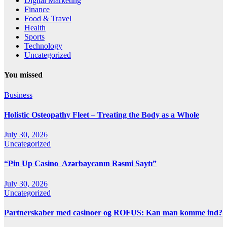
Digital Marketing
Finance
Food & Travel
Health
Sports
Technology
Uncategorized
You missed
Business
Holistic Osteopathy Fleet – Treating the Body as a Whole
July 30, 2026
Uncategorized
“Pin Up Casino ️ Azərbaycanın Rəsmi Saytı”
July 30, 2026
Uncategorized
Partnerskaber med casinoer og ROFUS: Kan man komme ind?