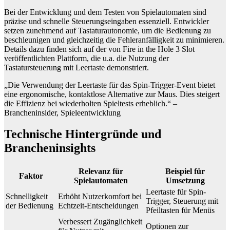
Bei der Entwicklung und dem Testen von Spielautomaten sind
präzise und schnelle Steuerungseingaben essenziell. Entwickler
setzen zunehmend auf Tastaturautonomie, um die Bedienung zu
beschleunigen und gleichzeitig die Fehleranfälligkeit zu minimieren.
Details dazu finden sich auf der von Fire in the Hole 3 Slot
veröffentlichten Plattform, die u.a. die Nutzung der
Tastatursteuerung mit Leertaste
demonstriert.
„Die Verwendung der Leertaste für das Spin-Trigger-Event bietet
eine ergonomische, kontaktlose Alternative zur Maus. Dies steigert
die Effizienz bei wiederholten Spieltests erheblich.“ –
Brancheninsider, Spieleentwicklung
Technische Hintergründe und
Brancheninsights
Relevanz für
Beispiel für
Faktor
Spielautomaten
Umsetzung
Leertaste für Spin-
Schnelligkeit
Erhöht Nutzerkomfort bei
Trigger, Steuerung mit
der Bedienung
Echtzeit-Entscheidungen
Pfeiltasten für Menüs
Verbessert Zugänglichkeit
Optionen zur