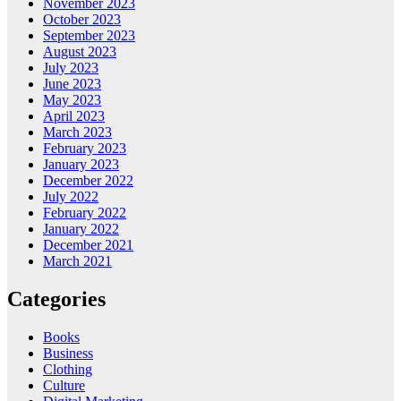
November 2023
October 2023
September 2023
August 2023
July 2023
June 2023
May 2023
April 2023
March 2023
February 2023
January 2023
December 2022
July 2022
February 2022
January 2022
December 2021
March 2021
Categories
Books
Business
Clothing
Culture