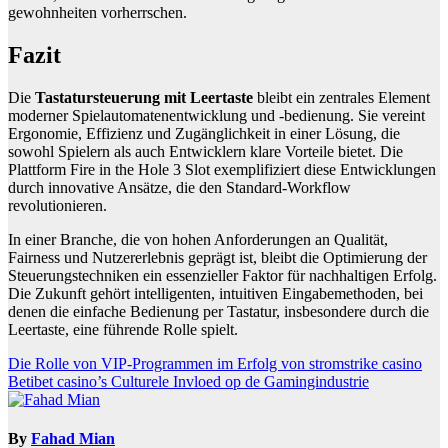
gewohnheiten vorherrschen.
Fazit
Die
Tastatursteuerung mit Leertaste
bleibt ein zentrales Element
moderner Spielautomatenentwicklung und -bedienung. Sie vereint
Ergonomie, Effizienz und Zugänglichkeit in einer Lösung, die
sowohl Spielern als auch Entwicklern klare Vorteile bietet. Die
Plattform Fire in the Hole 3 Slot exemplifiziert diese Entwicklungen
durch innovative Ansätze, die den Standard-Workflow
revolutionieren.
In einer Branche, die von hohen Anforderungen an Qualität,
Fairness und Nutzererlebnis geprägt ist, bleibt die Optimierung der
Steuerungstechniken ein essenzieller Faktor für nachhaltigen Erfolg.
Die Zukunft gehört intelligenten, intuitiven Eingabemethoden, bei
denen die einfache Bedienung per Tastatur, insbesondere durch die
Leertaste, eine führende Rolle spielt.
Post
Die Rolle von VIP-Programmen im Erfolg von stromstrike casino
Betibet casino’s Culturele Invloed op de Gamingindustrie
navigation
By
Fahad Mian