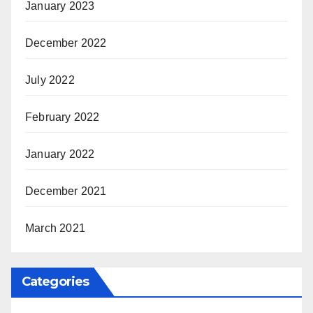
January 2023
December 2022
July 2022
February 2022
January 2022
December 2021
March 2021
Categories