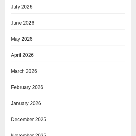
July 2026
June 2026
May 2026
April 2026
March 2026
February 2026
January 2026
December 2025
November 2025