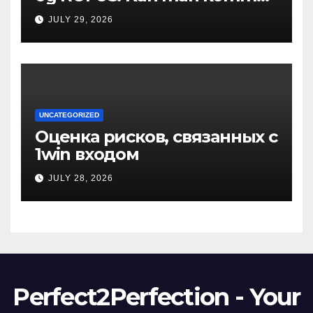
ind?
JULY 29, 2026
UNCATEGORIZED
Оценка рисков, связанных с
1win входом
JULY 28, 2026
Perfect2Perfection - Your