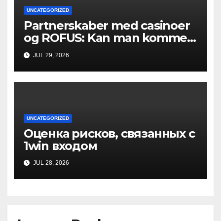
UNCATEGORIZED
Partnerskaber med casinoer
og ROFUS: Kan man komme
ind?
JUL 29, 2026
UNCATEGORIZED
Оценка рисков, связанных с
1win входом
JUL 28, 2026