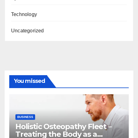
Technology
Uncategorized
You missed
BUSINESS
Holistic Osteopathy Fleet –
Treating the Body as a