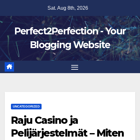
Skip
Sat. Aug 8th, 2026
to
content
Perfect2Perfection - Your
Blogging Website
UNCATEGORIZED
Raju Casino ja
Pelijärjestelmät – Miten