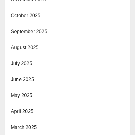
October 2025
September 2025
August 2025
July 2025
June 2025
May 2025
April 2025
March 2025