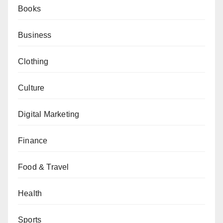
Books
Business
Clothing
Culture
Digital Marketing
Finance
Food & Travel
Health
Sports