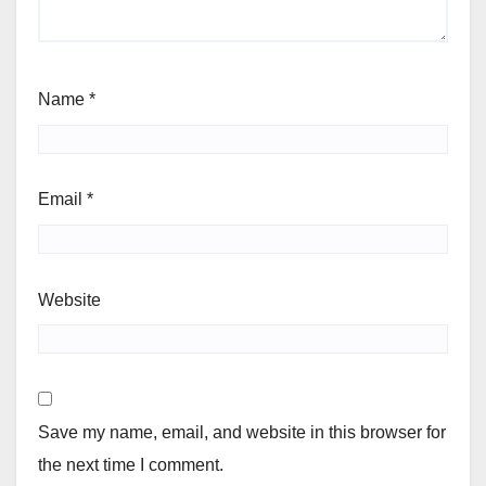
Name
*
Email
*
Website
Save my name, email, and website in this browser for
the next time I comment.