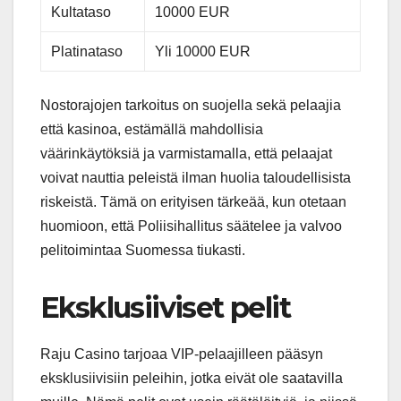
Kultataso
10000 EUR
Platinataso
Yli 10000 EUR
Nostorajojen tarkoitus on suojella sekä pelaajia
että kasinoa, estämällä mahdollisia
väärinkäytöksiä ja varmistamalla, että pelaajat
voivat nauttia peleistä ilman huolia taloudellisista
riskeistä. Tämä on erityisen tärkeää, kun otetaan
huomioon, että Poliisihallitus säätelee ja valvoo
pelitoimintaa Suomessa tiukasti.
Eksklusiiviset pelit
Raju Casino tarjoaa VIP-pelaajilleen pääsyn
eksklusiivisiin peleihin, jotka eivät ole saatavilla