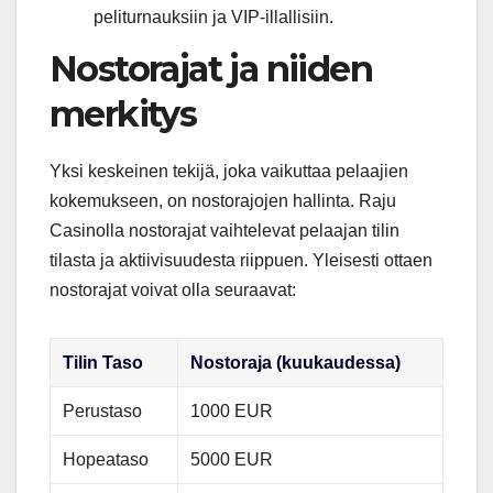
peliturnauksiin ja VIP-illallisiin.
Nostorajat ja niiden
merkitys
Yksi keskeinen tekijä, joka vaikuttaa pelaajien
kokemukseen, on nostorajojen hallinta. Raju
Casinolla nostorajat vaihtelevat pelaajan tilin
tilasta ja aktiivisuudesta riippuen. Yleisesti ottaen
nostorajat voivat olla seuraavat:
Tilin Taso
Nostoraja (kuukaudessa)
Perustaso
1000 EUR
Hopeataso
5000 EUR