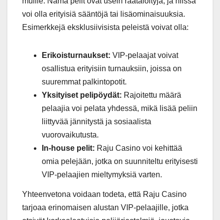
muille. Nämä pelit ovat usein räätälöityjä, ja niissä
voi olla erityisiä sääntöjä tai lisäominaisuuksia.
Esimerkkejä eksklusiivisista peleistä voivat olla:
Erikoisturnaukset:
VIP-pelaajat voivat
osallistua erityisiin turnauksiin, joissa on
suuremmat palkintopotit.
Yksityiset pelipöydät:
Rajoitettu määrä
pelaajia voi pelata yhdessä, mikä lisää peliin
liittyvää jännitystä ja sosiaalista
vuorovaikutusta.
In-house pelit:
Raju Casino voi kehittää
omia pelejään, jotka on suunniteltu erityisesti
VIP-pelaajien mieltymyksiä varten.
Yhteenvetona voidaan todeta, että Raju Casino
tarjoaa erinomaisen alustan VIP-pelaajille, jotka