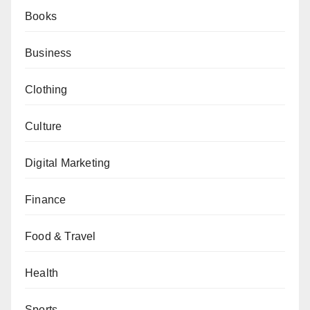
Books
Business
Clothing
Culture
Digital Marketing
Finance
Food & Travel
Health
Sports