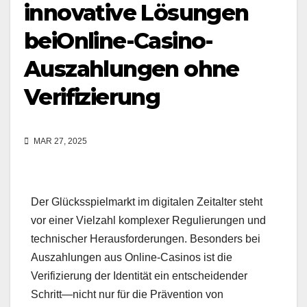
innovative Lösungen
beiOnline-Casino-
Auszahlungen ohne
Verifizierung
MAR 27, 2025
Der Glücksspielmarkt im digitalen Zeitalter steht
vor einer Vielzahl komplexer Regulierungen und
technischer Herausforderungen. Besonders bei
Auszahlungen aus Online-Casinos ist die
Verifizierung der Identität ein entscheidender
Schritt—nicht nur für die Prävention von