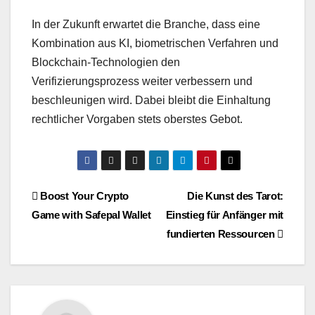
In der Zukunft erwartet die Branche, dass eine
Kombination aus KI, biometrischen Verfahren und
Blockchain-Technologien den
Verifizierungsprozess weiter verbessern und
beschleunigen wird. Dabei bleibt die Einhaltung
rechtlicher Vorgaben stets oberstes Gebot.
Post
Boost Your Crypto
Die Kunst des Tarot:
Game with Safepal Wallet
Einstieg für Anfänger mit
navigation
fundierten Ressourcen