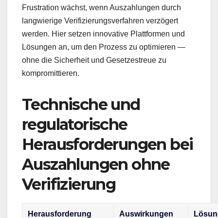
Frustration wächst, wenn Auszahlungen durch
langwierige Verifizierungsverfahren verzögert
werden. Hier setzen innovative Plattformen und
Lösungen an, um den Prozess zu optimieren —
ohne die Sicherheit und Gesetzestreue zu
kompromittieren.
Technische und
regulatorische
Herausforderungen bei
Auszahlungen ohne
Verifizierung
Herausforderung
Auswirkungen
Lösun