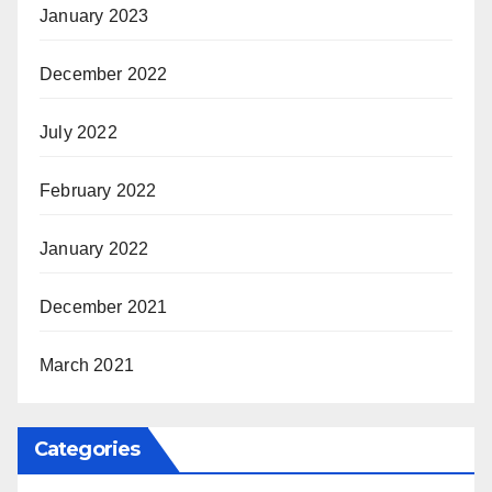
January 2023
December 2022
July 2022
February 2022
January 2022
December 2021
March 2021
Categories