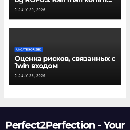
ind?
JULY 29, 2026
UNCATEGORIZED
Оценка рисков, связанных с
1win входом
JULY 28, 2026
Perfect2Perfection - Your