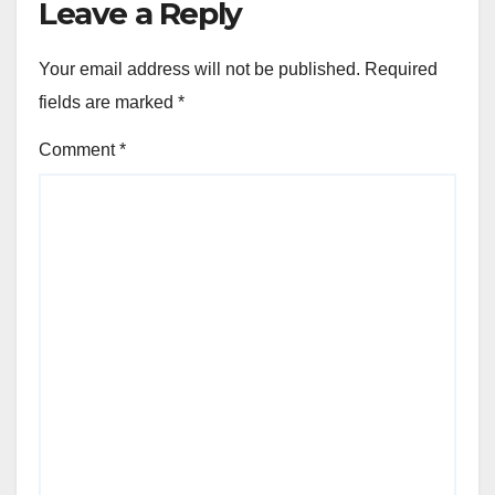
Leave a Reply
Your email address will not be published.
Required
fields are marked
*
Comment
*