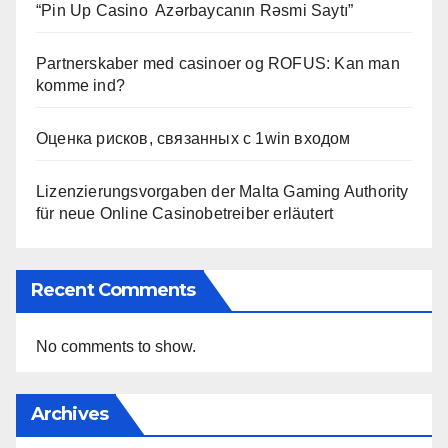
“Pin Up Casino ️ Azərbaycanın Rəsmi Saytı”
Partnerskaber med casinoer og ROFUS: Kan man
komme ind?
Оценка рисков, связанных с 1win входом
Lizenzierungsvorgaben der Malta Gaming Authority
für neue Online Casinobetreiber erläutert
Recent Comments
No comments to show.
Archives