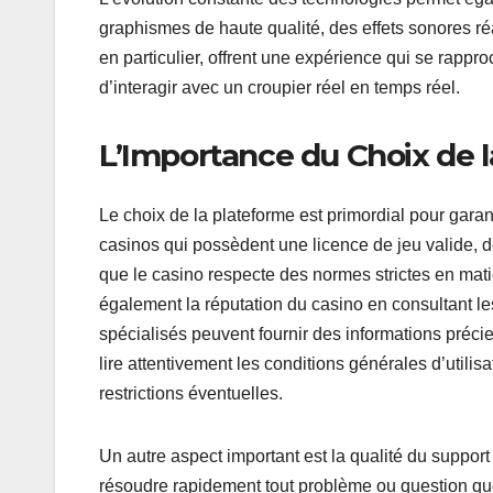
graphismes de haute qualité, des effets sonores réal
en particulier, offrent une expérience qui se rappr
d’interagir avec un croupier réel en temps réel.
L’Importance du Choix de 
Le choix de la plateforme est primordial pour gara
casinos qui possèdent une licence de jeu valide, d
que le casino respecte des normes strictes en matiè
également la réputation du casino en consultant les
spécialisés peuvent fournir des informations précieus
lire attentivement les conditions générales d’utilis
restrictions éventuelles.
Un autre aspect important est la qualité du support 
résoudre rapidement tout problème ou question qu