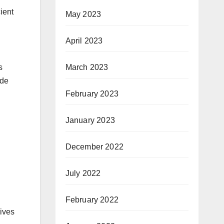
ient
May 2023
April 2023
March 2023
s
 de
February 2023
January 2023
December 2022
July 2022
February 2022
rives