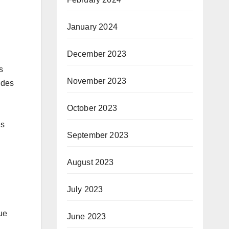
January 2024
December 2023
s
November 2023
 des
October 2023
es
September 2023
August 2023
July 2023
ue
June 2023