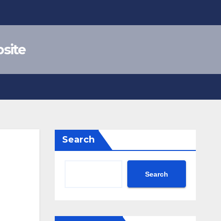
site
Search
Search