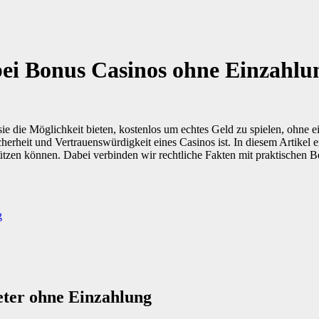
bei Bonus Casinos ohne Einzahlu
ie die Möglichkeit bieten, kostenlos um echtes Geld zu spielen, ohne e
icherheit und Vertrauenswürdigkeit eines Casinos ist. In diesem Artike
hützen können. Dabei verbinden wir rechtliche Fakten mit praktischen 
g
ter ohne Einzahlung