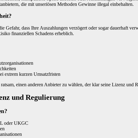
tanbietern, die mit unseriösen Methoden Gewinne illegal einbehalten.
heit?
die Gefahr, dass Ihre Auszahlungen verzögert oder sogar dauerhaft ver
isiko finanziellen Schadens erheblich.
tzorganisationen
chkeiten
i extrem kurzen Umsatzfristen
es ratsam, einen anderen Anbieter zu wählen, der klar seine Lizenz und R
zenz und Regulierung
en?
GGL oder UKGC
len
anisationen