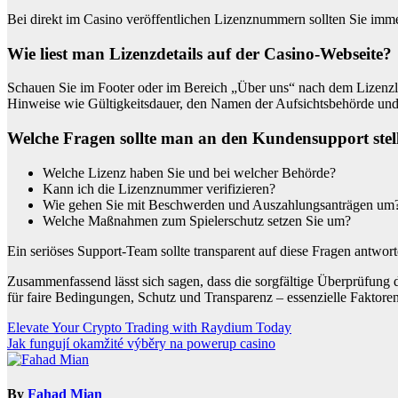
Bei direkt im Casino veröffentlichen Lizenznummern sollten Sie imme
Wie liest man Lizenzdetails auf der Casino-Webseite?
Schauen Sie im Footer oder im Bereich „Über uns“ nach dem Lizenz
Hinweise wie Gültigkeitsdauer, den Namen der Aufsichtsbehörde und
Welche Fragen sollte man an den Kundensupport stel
Welche Lizenz haben Sie und bei welcher Behörde?
Kann ich die Lizenznummer verifizieren?
Wie gehen Sie mit Beschwerden und Auszahlungsanträgen um
Welche Maßnahmen zum Spielerschutz setzen Sie um?
Ein seriöses Support-Team sollte transparent auf diese Fragen antw
Zusammenfassend lässt sich sagen, dass die sorgfältige Überprüfung d
für faire Bedingungen, Schutz und Transparenz – essenzielle Faktore
Post
Elevate Your Crypto Trading with Raydium Today
Jak fungují okamžité výběry na powerup casino
navigation
By
Fahad Mian