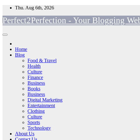
Skip
Thu. Aug 6th, 2026
to
Perfect2Perfection - Your Blogging Web
content
Home
Blog
Food & Travel
Health
Culture
Finance
Business
Books
Business
Digital Marketing
Entertainment
Clothing
Culture
Sports
Technology
About Us
Contact Us