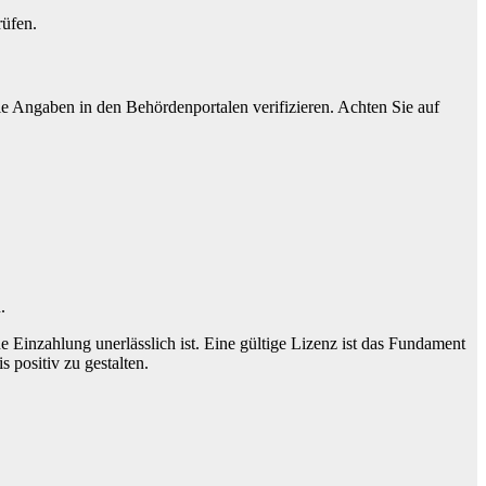
rüfen.
Angaben in den Behördenportalen verifizieren. Achten Sie auf
.
 Einzahlung unerlässlich ist. Eine gültige Lizenz ist das Fundament
positiv zu gestalten.