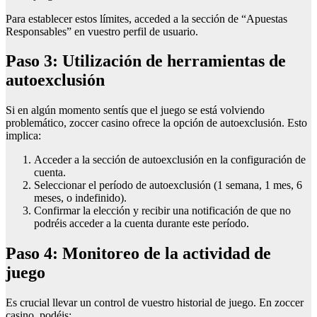
Para establecer estos límites, acceded a la sección de “Apuestas
Responsables” en vuestro perfil de usuario.
Paso 3: Utilización de herramientas de
autoexclusión
Si en algún momento sentís que el juego se está volviendo
problemático, zoccer casino ofrece la opción de autoexclusión. Esto
implica:
Acceder a la sección de autoexclusión en la configuración de
cuenta.
Seleccionar el período de autoexclusión (1 semana, 1 mes, 6
meses, o indefinido).
Confirmar la elección y recibir una notificación de que no
podréis acceder a la cuenta durante este período.
Paso 4: Monitoreo de la actividad de
juego
Es crucial llevar un control de vuestro historial de juego. En zoccer
casino, podéis: