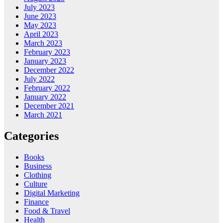
July 2023
June 2023
May 2023
April 2023
March 2023
February 2023
January 2023
December 2022
July 2022
February 2022
January 2022
December 2021
March 2021
Categories
Books
Business
Clothing
Culture
Digital Marketing
Finance
Food & Travel
Health