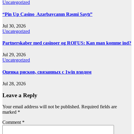
Uncategorized
“Pin Up Casino ️ Azərbaycanın Rəsmi Saytı”
Jul 30, 2026
Uncategorized
Partnerskaber med casinoer og ROFUS: Kan man komme ind?
Jul 29, 2026
Uncategorized
Оценка рисков, связанных с 1win входом
Jul 28, 2026
Leave a Reply
Your email address will not be published.
Required fields are
marked
*
Comment
*