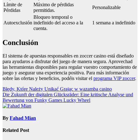
Límite de
Máximo de pérdidas
Personalizable
Pérdidas
permitidas.
Bloqueo temporal o
Autoexclusión
indefinido del acceso a la
1 semana a indefinido
cuenta.
Conclusión
El sistema de apuestas responsables en zoccer casino está diseñado
para ayudaros a disfrutar del juego de manera segura. Aprovechad
las herramientas disponibles para regular vuestro comportamiento de
juego y asegurar una experiencia positiva. Para más información
sobre las ofertas y beneficios, podéis visitar el
programa VIP zoccer
.
Post
Błędy, Które Należy Unikać Grając w wazamba casino
Die Zukunft der digitalen Glücksräder: Eine kritische Analyse und
navigation
Bewertung von Funky Games Lucky Wheel
By
Fahad Mian
Related Post