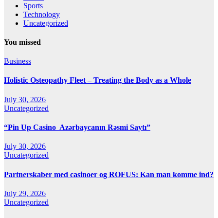
Sports
Technology
Uncategorized
You missed
Business
Holistic Osteopathy Fleet – Treating the Body as a Whole
July 30, 2026
Uncategorized
“Pin Up Casino ️ Azərbaycanın Rəsmi Saytı”
July 30, 2026
Uncategorized
Partnerskaber med casinoer og ROFUS: Kan man komme ind?
July 29, 2026
Uncategorized