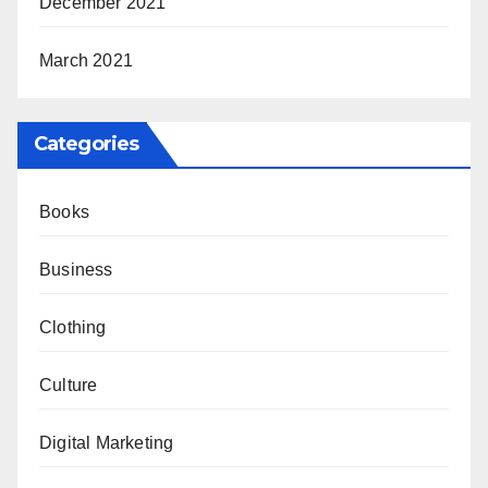
December 2021
March 2021
Categories
Books
Business
Clothing
Culture
Digital Marketing