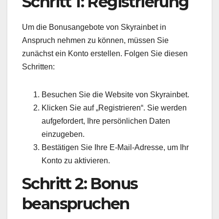
Schritt 1: Registrierung
Um die Bonusangebote von Skyrainbet in
Anspruch nehmen zu können, müssen Sie
zunächst ein Konto erstellen. Folgen Sie diesen
Schritten:
Besuchen Sie die Website von Skyrainbet.
Klicken Sie auf „Registrieren“. Sie werden
aufgefordert, Ihre persönlichen Daten
einzugeben.
Bestätigen Sie Ihre E-Mail-Adresse, um Ihr
Konto zu aktivieren.
Schritt 2: Bonus
beanspruchen