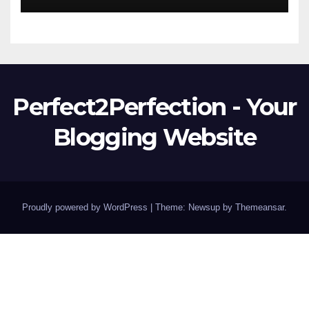
Perfect2Perfection - Your
Blogging Website
Proudly powered by WordPress
|
Theme: Newsup by
Themeansar
.