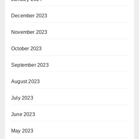
December 2023
November 2023
October 2023
September 2023
August 2023
July 2023
June 2023
May 2023