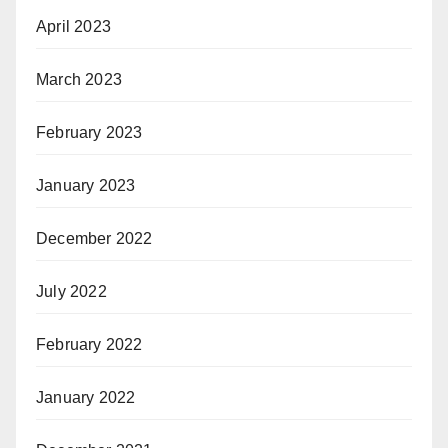
April 2023
March 2023
February 2023
January 2023
December 2022
July 2022
February 2022
January 2022