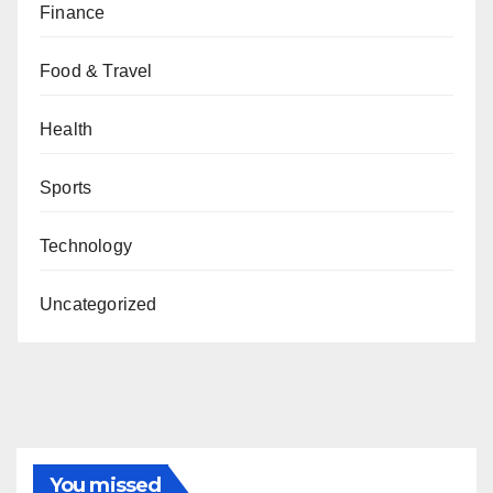
Finance
Food & Travel
Health
Sports
Technology
Uncategorized
You missed