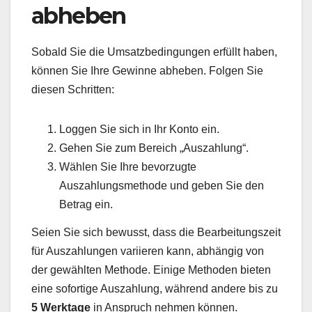
abheben
Sobald Sie die Umsatzbedingungen erfüllt haben,
können Sie Ihre Gewinne abheben. Folgen Sie
diesen Schritten:
Loggen Sie sich in Ihr Konto ein.
Gehen Sie zum Bereich „Auszahlung“.
Wählen Sie Ihre bevorzugte
Auszahlungsmethode und geben Sie den
Betrag ein.
Seien Sie sich bewusst, dass die Bearbeitungszeit
für Auszahlungen variieren kann, abhängig von
der gewählten Methode. Einige Methoden bieten
eine sofortige Auszahlung, während andere bis zu
5 Werktage
in Anspruch nehmen können.