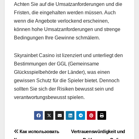
Achten Sie auf die Umsatzanforderungen und die
Fristen, die eingehalten werden müssen. Auch
wenn die Angebote verlockend erscheinen,
können hohe Umsatzanforderungen und strenge
Bedingungen Ihre Gewinne schmälern.
Skyrainbet Casino ist lizenziert und unterliegt den
Bestimmungen der GGL (Gemeinsame
Glücksspielbehörde der Länder), was einen
gewissen Schutz für die Spieler bietet. Dennoch
sollten Sie sich der Risiken bewusst sein und
verantwortungsbewusst spielen.
Post
Как использовать
Vertrauenswürdigkeit und