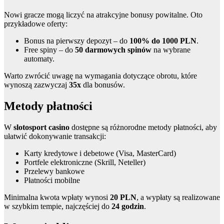
Nowi gracze mogą liczyć na atrakcyjne bonusy powitalne. Oto
przykładowe oferty:
Bonus na pierwszy depozyt – do
100% do 1000 PLN
.
Free spiny – do
50 darmowych spinów
na wybrane
automaty.
Warto zwrócić uwagę na wymagania dotyczące obrotu, które
wynoszą zazwyczaj
35x
dla bonusów.
Metody płatności
W
slotosport casino
dostępne są różnorodne metody płatności, aby
ułatwić dokonywanie transakcji:
Karty kredytowe i debetowe (Visa, MasterCard)
Portfele elektroniczne (Skrill, Neteller)
Przelewy bankowe
Płatności mobilne
Minimalna kwota wpłaty wynosi
20 PLN
, a wypłaty są realizowane
w szybkim tempie, najczęściej do
24 godzin
.