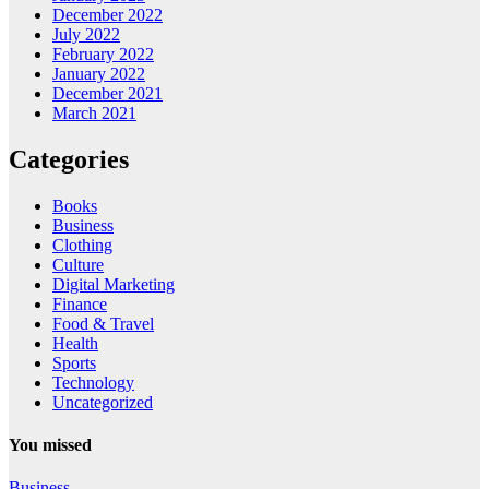
December 2022
July 2022
February 2022
January 2022
December 2021
March 2021
Categories
Books
Business
Clothing
Culture
Digital Marketing
Finance
Food & Travel
Health
Sports
Technology
Uncategorized
You missed
Business