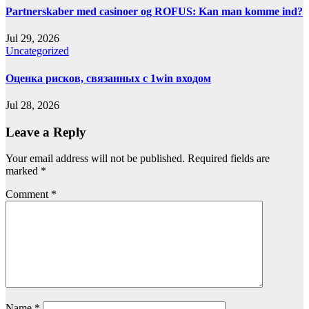
Partnerskaber med casinoer og ROFUS: Kan man komme ind?
Jul 29, 2026
Uncategorized
Оценка рисков, связанных с 1win входом
Jul 28, 2026
Leave a Reply
Your email address will not be published.
Required fields are
marked
*
Comment
*
Name
*