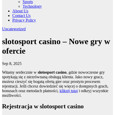
Sports
Technology
About Us
Contact Us
Privacy Policy
Uncategorized
slotosport casino – Nowe gry w
ofercie
Sep 8, 2025
Witamy serdecznie w
slotosport casino
, gdzie nowoczesne gry
spotykają się z niezrównaną obsługą klienta. Jako nowy gracz,
możesz cieszyć się bogatą ofertą gier oraz prostym procesem
rejestracji. Jeśli chcesz dowiedzieć się więcej o dostępnych grach,
bonusach oraz metodach płatności,
kliknij tutaj
i odkryj wszystkie
możliwości.
Rejestracja w slotosport casino