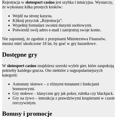
Rejestracja w
slotosport casino
jest szybka i intuicyjna. Wystarczy,
że wykonasz kilka prostych kroków:
Wejdź na stronę kasyna.
Kliknij przycisk „Rejestracja”.
Wypełnij formularz swoimi danymi osobowymi.
Potwierdź swój adres e-mail i zarejestruj swoje konto.
Nie zapomnij, że zgodnie z przepisami Ministerstwa Finansów,
musisz mieć ukończone 18 lat, by grać w gry hazardowe.
Dostępne gry
W
slotosport casino
znajdziesz szeroki wybór gier, które zaspokoją
potrzeby każdego gracza. Oto niektóre z najpopularniejszych
kategorii:
Automaty slotowe – z różnymi tematami i funkcjami
bonusowymi.
Gry stołowe – klasyczne gry jak poker, ruletka czy blackjack.
Gry na żywo – interakcja z prawdziwymi krupierami w czasie
rzeczywistym.
Bonusy i promocje