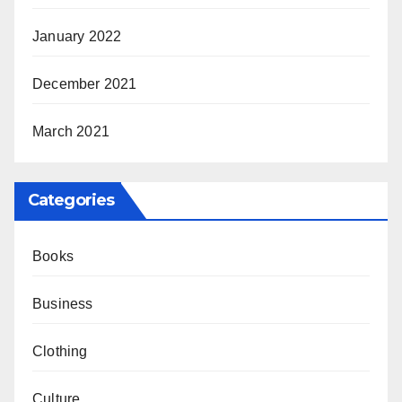
January 2022
December 2021
March 2021
Categories
Books
Business
Clothing
Culture