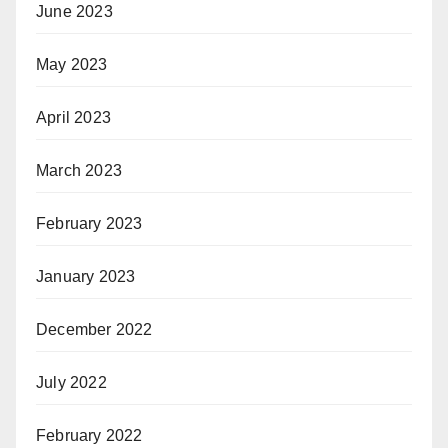
June 2023
May 2023
April 2023
March 2023
February 2023
January 2023
December 2022
July 2022
February 2022