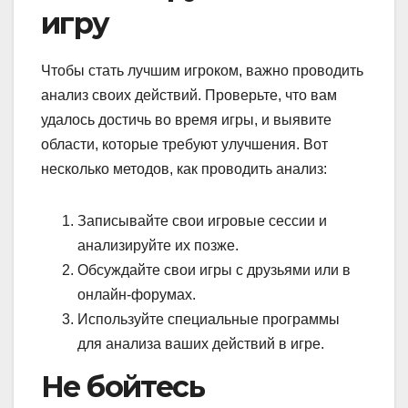
игру
Чтобы стать лучшим игроком, важно проводить
анализ своих действий. Проверьте, что вам
удалось достичь во время игры, и выявите
области, которые требуют улучшения. Вот
несколько методов, как проводить анализ:
Записывайте свои игровые сессии и
анализируйте их позже.
Обсуждайте свои игры с друзьями или в
онлайн-форумах.
Используйте специальные программы
для анализа ваших действий в игре.
Не бойтесь