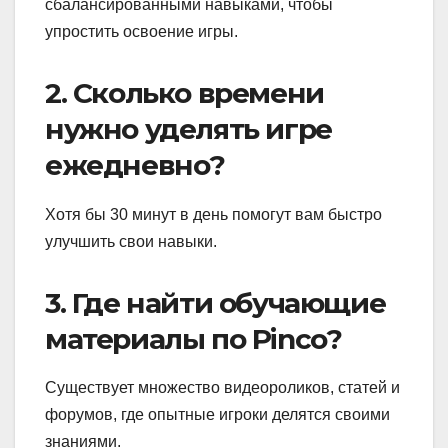
сбалансированными навыками, чтобы
упростить освоение игры.
2. Сколько времени
нужно уделять игре
ежедневно?
Хотя бы 30 минут в день помогут вам быстро
улучшить свои навыки.
3. Где найти обучающие
материалы по Pinco?
Существует множество видеороликов, статей и
форумов, где опытные игроки делятся своими
знаниями.