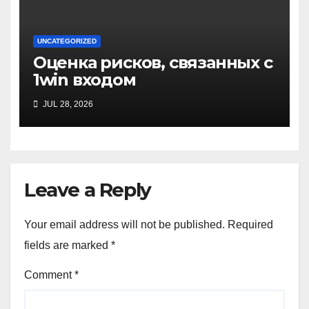
UNCATEGORIZED
Оценка рисков, связанных с
1win входом
JUL 28, 2026
Leave a Reply
Your email address will not be published.
Required
fields are marked
*
Comment
*