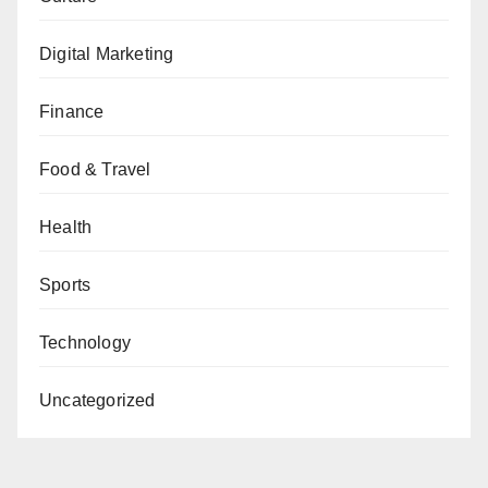
Digital Marketing
Finance
Food & Travel
Health
Sports
Technology
Uncategorized