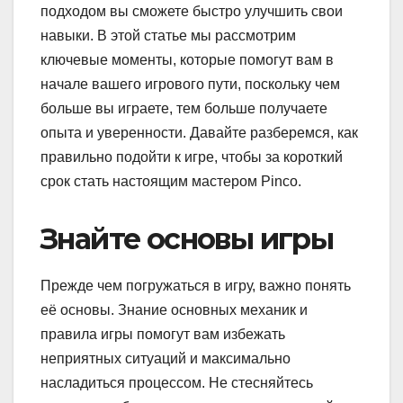
подходом вы сможете быстро улучшить свои
навыки. В этой статье мы рассмотрим
ключевые моменты, которые помогут вам в
начале вашего игрового пути, поскольку чем
больше вы играете, тем больше получаете
опыта и уверенности. Давайте разберемся, как
правильно подойти к игре, чтобы за короткий
срок стать настоящим мастером Pinco.
Знайте основы игры
Прежде чем погружаться в игру, важно понять
её основы. Знание основных механик и
правила игры помогут вам избежать
неприятных ситуаций и максимально
насладиться процессом. Не стесняйтесь