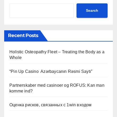
Search
Recent Posts
Holistic Osteopathy Fleet – Treating the Body as a
Whole
“Pin Up Casino ️ Azərbaycanın Rəsmi Saytı”
Partnerskaber med casinoer og ROFUS: Kan man
komme ind?
Оценка рисков, связанных с 1win входом