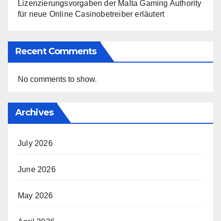
Lizenzierungsvorgaben der Malta Gaming Authority
für neue Online Casinobetreiber erläutert
Recent Comments
No comments to show.
Archives
July 2026
June 2026
May 2026