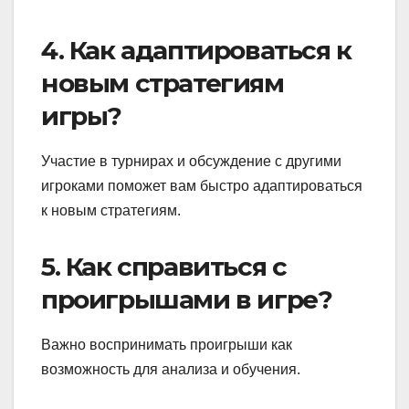
4. Как адаптироваться к
новым стратегиям
игры?
Участие в турнирах и обсуждение с другими
игроками поможет вам быстро адаптироваться
к новым стратегиям.
5. Как справиться с
проигрышами в игре?
Важно воспринимать проигрыши как
возможность для анализа и обучения.