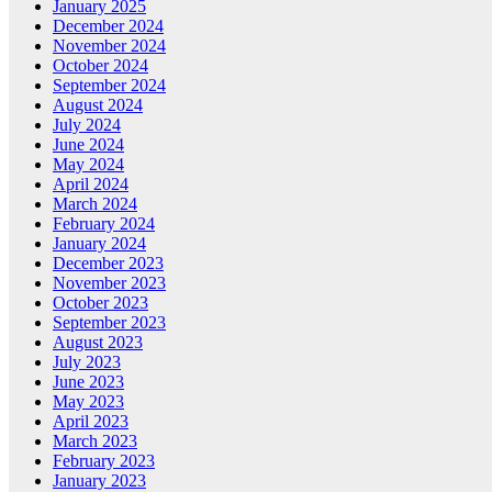
January 2025
December 2024
November 2024
October 2024
September 2024
August 2024
July 2024
June 2024
May 2024
April 2024
March 2024
February 2024
January 2024
December 2023
November 2023
October 2023
September 2023
August 2023
July 2023
June 2023
May 2023
April 2023
March 2023
February 2023
January 2023