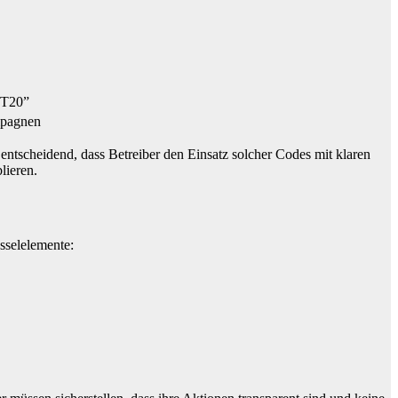
OT20”
mpagnen
entscheidend, dass Betreiber den Einsatz solcher Codes mit klaren
lieren.
sselelemente: