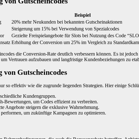
ng von Gutscheincodes
Beispiel
g
20% mehr Neukunden bei bekannten Gutscheinaktionen
Steigerung um 15% bei Verwendung von Spezialcodes
or
Gezielte Freispielangebote für Slots bei Nutzung des Code “SL
nsatz
Erhöhung der Conversion um 25% im Vergleich zu Standardka
incodes die Conversion-Rate deutlich verbessern können. Es ist jedoch 
, um Vertrauen aufzubauen und langfristige Kundenbeziehungen zu etab
g von Gutscheincodes
ur so effektiv wie die zugrunde liegenden Strategien. Hier einige Schlü
erschiedliche Kundengruppen.
-Bewertungen, um Codes effizient zu verbreiten.
te Angebote steigern die exklusive Wahrnehmung.
 performen, um zukünftige Kampagnen zu optimieren.