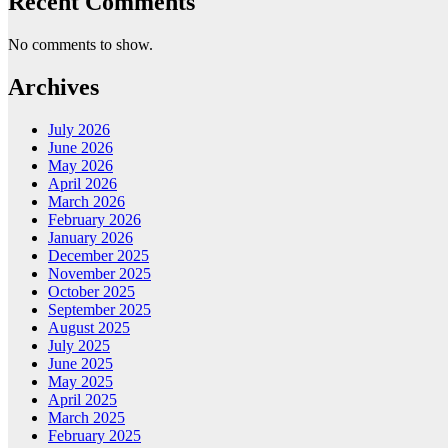
Recent Comments
No comments to show.
Archives
July 2026
June 2026
May 2026
April 2026
March 2026
February 2026
January 2026
December 2025
November 2025
October 2025
September 2025
August 2025
July 2025
June 2025
May 2025
April 2025
March 2025
February 2025