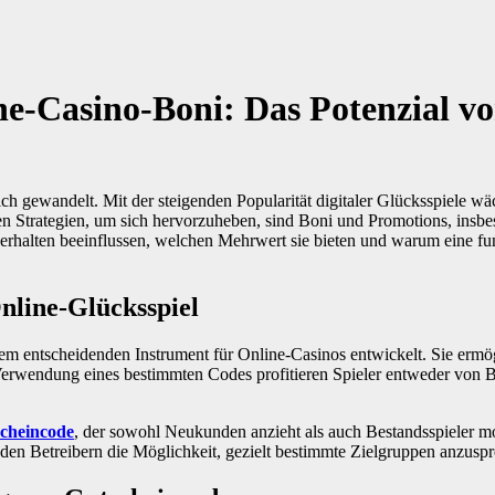
ine-Casino-Boni: Das Potenzial v
ich gewandelt. Mit der steigenden Popularität digitaler Glücksspiele w
en Strategien, um sich hervorzuheben, sind Boni und Promotions, insbe
verhalten beeinflussen, welchen Mehrwert sie bieten und warum eine fun
nline-Glücksspiel
 entscheidenden Instrument für Online-Casinos entwickelt. Sie ermög
erwendung eines bestimmten Codes profitieren Spieler entweder von B
scheincode
, der sowohl Neukunden anzieht als auch Bestandsspieler moti
 den Betreibern die Möglichkeit, gezielt bestimmte Zielgruppen anzusp