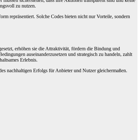
müssen sicherstellen, dass ihre Aktionen transparent sind und keine
ungsvoll zu nutzen.
orm repräsentiert. Solche Codes bieten nicht nur Vorteile, sondern
etzt, erhöhen sie die Attraktivität, fördern die Bindung und
n Bedingungen auseinanderzusetzen und strategisch zu handeln, zahlt
haltsames Erlebnis.
des nachhaltigen Erfolgs für Anbieter und Nutzer gleichermaßen.