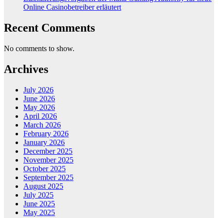
Online Casinobetreiber erläutert
Recent Comments
No comments to show.
Archives
July 2026
June 2026
May 2026
April 2026
March 2026
February 2026
January 2026
December 2025
November 2025
October 2025
September 2025
August 2025
July 2025
June 2025
May 2025