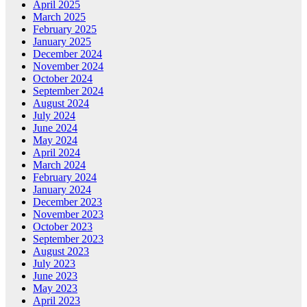
April 2025
March 2025
February 2025
January 2025
December 2024
November 2024
October 2024
September 2024
August 2024
July 2024
June 2024
May 2024
April 2024
March 2024
February 2024
January 2024
December 2023
November 2023
October 2023
September 2023
August 2023
July 2023
June 2023
May 2023
April 2023