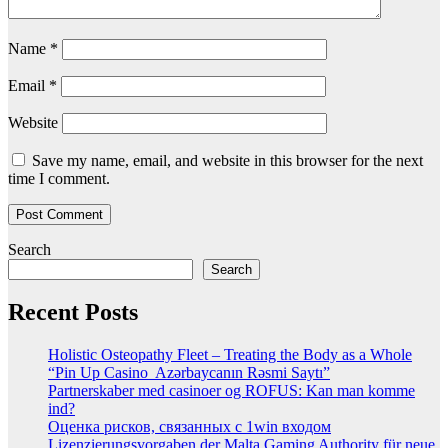
Name
*
Email
*
Website
Save my name, email, and website in this browser for the next
time I comment.
Search
Search
Recent Posts
Holistic Osteopathy Fleet – Treating the Body as a Whole
“Pin Up Casino ️ Azərbaycanın Rəsmi Saytı”
Partnerskaber med casinoer og ROFUS: Kan man komme
ind?
Оценка рисков, связанных с 1win входом
Lizenzierungsvorgaben der Malta Gaming Authority für neue