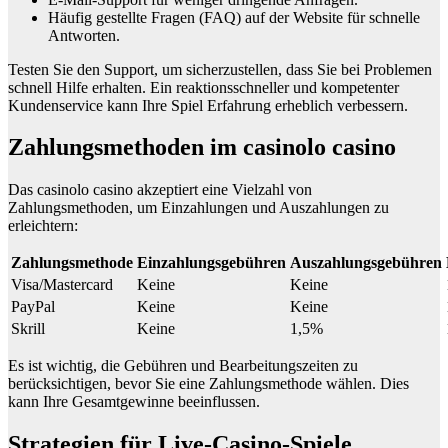
Häufig gestellte Fragen (FAQ) auf der Website für schnelle
Antworten.
Testen Sie den Support, um sicherzustellen, dass Sie bei Problemen
schnell Hilfe erhalten. Ein reaktionsschneller und kompetenter
Kundenservice kann Ihre Spiel Erfahrung erheblich verbessern.
Zahlungsmethoden im casinolo casino
Das casinolo casino akzeptiert eine Vielzahl von
Zahlungsmethoden, um Einzahlungen und Auszahlungen zu
erleichtern:
Zahlungsmethode
Einzahlungsgebühren
Auszahlungsgebühren
Visa/Mastercard
Keine
Keine
PayPal
Keine
Keine
Skrill
Keine
1,5%
Es ist wichtig, die Gebühren und Bearbeitungszeiten zu
berücksichtigen, bevor Sie eine Zahlungsmethode wählen. Dies
kann Ihre Gesamtgewinne beeinflussen.
Strategien für Live-Casino-Spiele