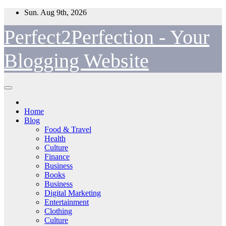
Skip
Sun. Aug 9th, 2026
to
content
Perfect2Perfection - Your
Blogging Website
Home
Blog
Food & Travel
Health
Culture
Finance
Business
Books
Business
Digital Marketing
Entertainment
Clothing
Culture