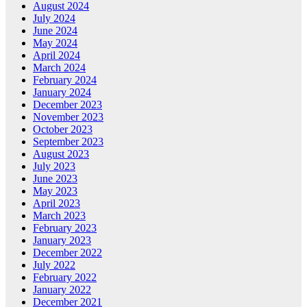
August 2024
July 2024
June 2024
May 2024
April 2024
March 2024
February 2024
January 2024
December 2023
November 2023
October 2023
September 2023
August 2023
July 2023
June 2023
May 2023
April 2023
March 2023
February 2023
January 2023
December 2022
July 2022
February 2022
January 2022
December 2021