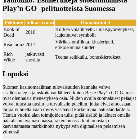
Play’n GO -pelituotteista Suomessa
Pelituote
Julkaisuvuosi
Ominaisuudet
Book of
Korkea volatiliteetti, ilmaispyöräytykset,
2016
Dead
laajennuvat symbolit
Värikäs grafiikka, klusteripeli,
Reactoonz
2017
erikoisominaisuudet
Rich
jatkuvasti
Teema seikkailu, bonuskierrokset
Wilde
suosittu
Lopuksi
Suomen kasinomaailman tulevaisuuden kannalta vahva
sisältöstrategia ja uskottavat lähteet, kuten Beste Play’n GO Games,
ovat olennaisia menestyksen osia. Niiden avulla suomalaiset pelaajat
voivat tutustua uusiin ja turvallisiin peleihin, jotka eivät ainoastaan
tarjoa viihdettä vaan myös vastaavat korkeimpia laatustandardeja.
Tämän vuoksi alan toimijoiden tulisi pitää sisältö ja lähteet omalla
paikallaan avainasemassa, rakentamassa luottamusta ja
kasvattamassa markkinoita nykypäivän digitaalisen pelaamisen
ytimessä.