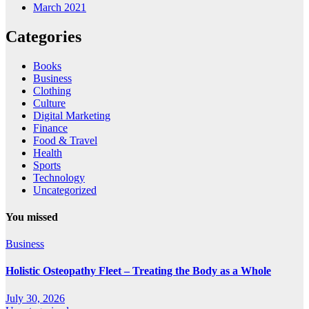
March 2021
Categories
Books
Business
Clothing
Culture
Digital Marketing
Finance
Food & Travel
Health
Sports
Technology
Uncategorized
You missed
Business
Holistic Osteopathy Fleet – Treating the Body as a Whole
July 30, 2026