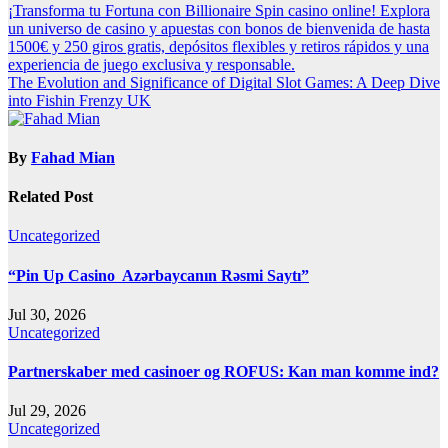
Post
¡Transforma tu Fortuna con Billionaire Spin casino online! Explora
un universo de casino y apuestas con bonos de bienvenida de hasta
navigation
1500€ y 250 giros gratis, depósitos flexibles y retiros rápidos y una
experiencia de juego exclusiva y responsable.
The Evolution and Significance of Digital Slot Games: A Deep Dive
into Fishin Frenzy UK
By
Fahad Mian
Related Post
Uncategorized
“Pin Up Casino ️ Azərbaycanın Rəsmi Saytı”
Jul 30, 2026
Uncategorized
Partnerskaber med casinoer og ROFUS: Kan man komme ind?
Jul 29, 2026
Uncategorized