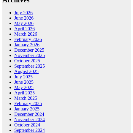
July 2026
June 2026
May 2026
April 2026
March 2026
February 2026
January 2026
December 2025
November 2025
October 2025
September 2025
August 2025
July 2025
June 2025
May 2025
April 2025
March 2025
February 2025
January 2025
December 2024
November 2024
October 2024
September 2024