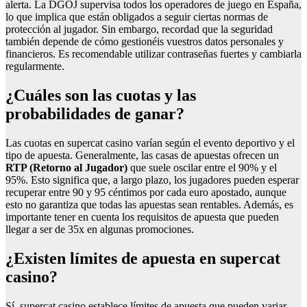
alerta. La DGOJ supervisa todos los operadores de juego en España,
lo que implica que están obligados a seguir ciertas normas de
protección al jugador. Sin embargo, recordad que la seguridad
también depende de cómo gestionéis vuestros datos personales y
financieros. Es recomendable utilizar contraseñas fuertes y cambiarla
regularmente.
¿Cuáles son las cuotas y las
probabilidades de ganar?
Las cuotas en supercat casino varían según el evento deportivo y el
tipo de apuesta. Generalmente, las casas de apuestas ofrecen un
RTP (Retorno al Jugador)
que suele oscilar entre el 90% y el
95%. Esto significa que, a largo plazo, los jugadores pueden esperar
recuperar entre 90 y 95 céntimos por cada euro apostado, aunque
esto no garantiza que todas las apuestas sean rentables. Además, es
importante tener en cuenta los requisitos de apuesta que pueden
llegar a ser de 35x en algunas promociones.
¿Existen límites de apuesta en supercat
casino?
Sí, supercat casino establece límites de apuesta que pueden variar