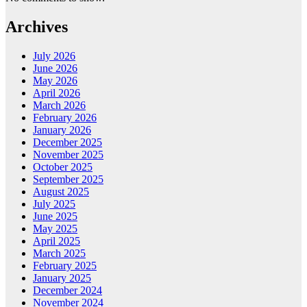
Archives
July 2026
June 2026
May 2026
April 2026
March 2026
February 2026
January 2026
December 2025
November 2025
October 2025
September 2025
August 2025
July 2025
June 2025
May 2025
April 2025
March 2025
February 2025
January 2025
December 2024
November 2024