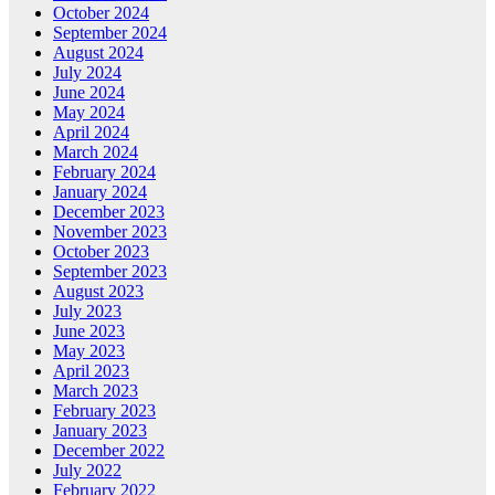
October 2024
September 2024
August 2024
July 2024
June 2024
May 2024
April 2024
March 2024
February 2024
January 2024
December 2023
November 2023
October 2023
September 2023
August 2023
July 2023
June 2023
May 2023
April 2023
March 2023
February 2023
January 2023
December 2022
July 2022
February 2022