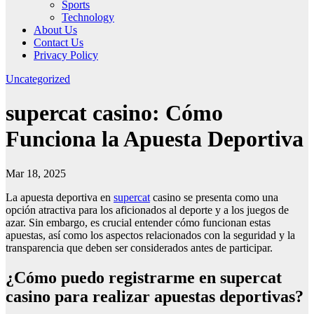
Sports
Technology
About Us
Contact Us
Privacy Policy
Uncategorized
supercat casino: Cómo
Funciona la Apuesta Deportiva
Mar 18, 2025
La apuesta deportiva en
supercat
casino se presenta como una
opción atractiva para los aficionados al deporte y a los juegos de
azar. Sin embargo, es crucial entender cómo funcionan estas
apuestas, así como los aspectos relacionados con la seguridad y la
transparencia que deben ser considerados antes de participar.
¿Cómo puedo registrarme en supercat
casino para realizar apuestas deportivas?