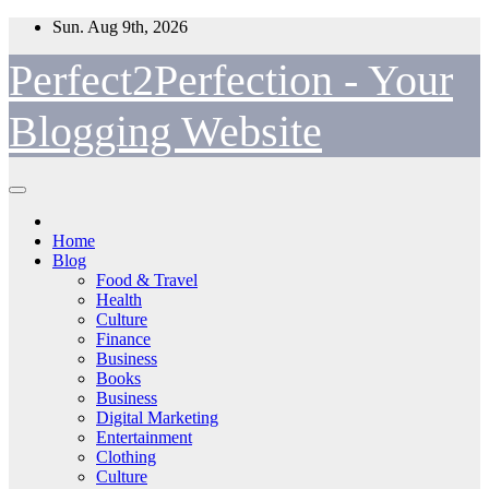
Skip
Sun. Aug 9th, 2026
to
content
Perfect2Perfection - Your
Blogging Website
Home
Blog
Food & Travel
Health
Culture
Finance
Business
Books
Business
Digital Marketing
Entertainment
Clothing
Culture