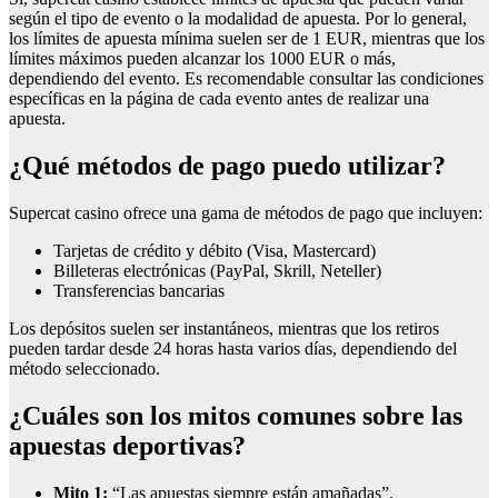
según el tipo de evento o la modalidad de apuesta. Por lo general,
los límites de apuesta mínima suelen ser de 1 EUR, mientras que los
límites máximos pueden alcanzar los 1000 EUR o más,
dependiendo del evento. Es recomendable consultar las condiciones
específicas en la página de cada evento antes de realizar una
apuesta.
¿Qué métodos de pago puedo utilizar?
Supercat casino ofrece una gama de métodos de pago que incluyen:
Tarjetas de crédito y débito (Visa, Mastercard)
Billeteras electrónicas (PayPal, Skrill, Neteller)
Transferencias bancarias
Los depósitos suelen ser instantáneos, mientras que los retiros
pueden tardar desde 24 horas hasta varios días, dependiendo del
método seleccionado.
¿Cuáles son los mitos comunes sobre las
apuestas deportivas?
Mito 1:
“Las apuestas siempre están amañadas”.