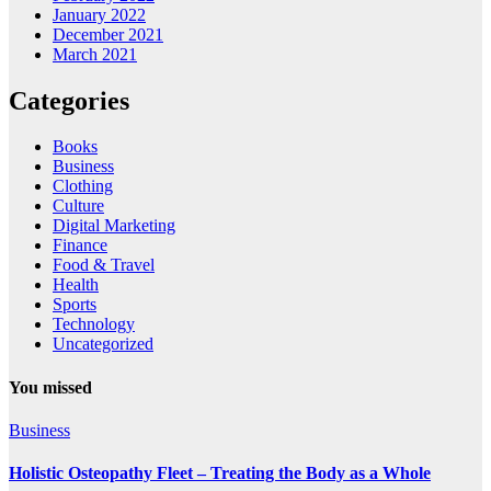
January 2022
December 2021
March 2021
Categories
Books
Business
Clothing
Culture
Digital Marketing
Finance
Food & Travel
Health
Sports
Technology
Uncategorized
You missed
Business
Holistic Osteopathy Fleet – Treating the Body as a Whole