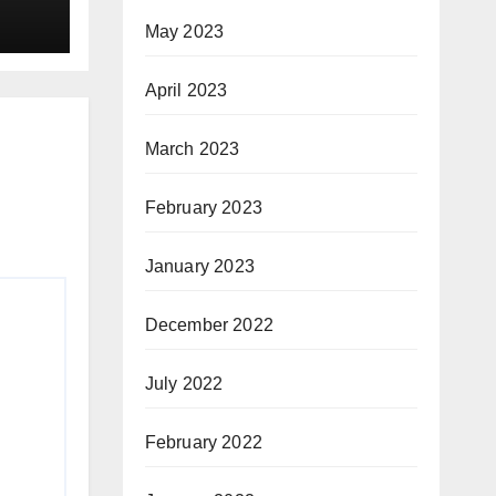
May 2023
April 2023
March 2023
February 2023
January 2023
December 2022
July 2022
February 2022