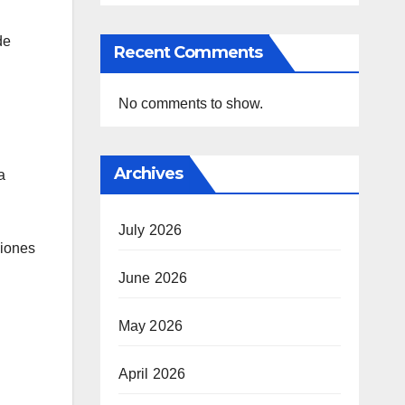
de
Recent Comments
No comments to show.
Archives
a
July 2026
ciones
June 2026
May 2026
April 2026