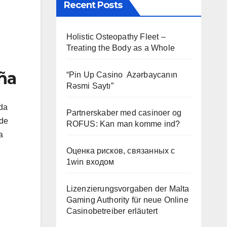
Recent Posts
Holistic Osteopathy Fleet –
Treating the Body as a Whole
aña
“Pin Up Casino ️ Azərbaycanın
Rəsmi Saytı”
ada
Partnerskaber med casinoer og
 de
ROFUS: Kan man komme ind?
a
Оценка рисков, связанных с
1win входом
Lizenzierungsvorgaben der Malta
Gaming Authority für neue Online
Casinobetreiber erläutert