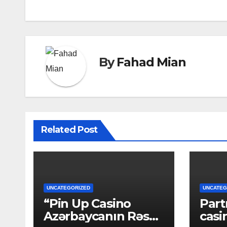
By
Fahad Mian
Related Post
UNCATEGORIZED
UNCATEG
“Pin Up Casino ️
Par
Azərbaycanın Rəsmi
casi