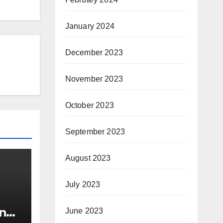
January 2024
December 2023
November 2023
October 2023
September 2023
August 2023
July 2023
n
June 2023