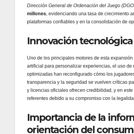
Dirección General de Ordenación del Juego (DGO
millones
, evidenciando una tasa de crecimiento a
plataformas confiables y en la consolidación de op
Innovación tecnológica 
Uno de los principales motores de esta expansión h
artificial para personalizar experiencias, el uso d
optimizadas han reconfigurado cómo los jugadores 
transparencia y la seguridad se vuelven críticas p
y licencias oficiales ofrecen credibilidad, y en est
referentes debido a su compromiso con la legalidad
Importancia de la infor
orientación del consum