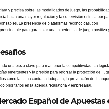
ra y precisa sobre las modalidades de juego, las probabilida
ncia hacia una mayor regulación y la supervisión estricta por pa
sponsables. La presencia de plataformas reconocidas, con
prescindible para garantizar una experiencia de juego positiva 
desafíos
endo una pieza clave para mantener la competitividad. La legisl
gías emergentes y la presión para reforzar la protección del jug
íos como la lucha contra la ludopatía, la prevención del blanq
o prioritarios en la agenda regulatoria y empresarial.
Mercado Español de Apuestas 