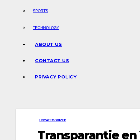
SPORTS
TECHNOLOGY
ABOUT US
CONTACT US
PRIVACY POLICY
UNCATEGORIZED
Transparantie en