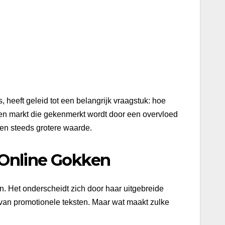
 heeft geleid tot een belangrijk vraagstuk: hoe
een markt die gekenmerkt wordt door een overvloed
en steeds grotere waarde.
n Online Gokken
. Het onderscheidt zich door haar uitgebreide
ts van promotionele teksten. Maar wat maakt zulke