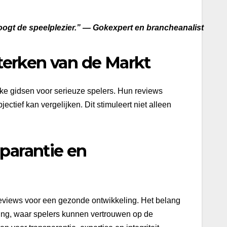
oogt de speelplezier.” —
Gokexpert en brancheanalist
sterken van de Markt
ijke gidsen voor serieuze spelers. Hun reviews
ectief kan vergelijken. Dit stimuleert niet alleen
parantie en
 reviews voor een gezonde ontwikkeling. Het belang
ing, waar spelers kunnen vertrouwen op de