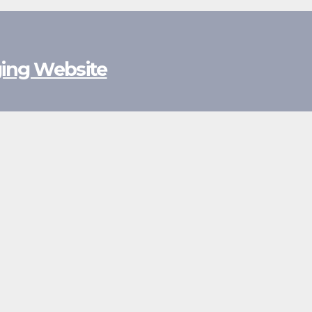
ging Website