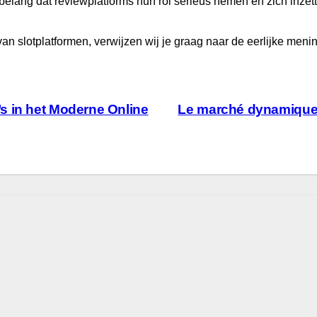
 belang dat reviewplatforms hun rol serieus nemen en zich inzette
an slotplatformen, verwijzen wij je graag naar de eerlijke meni
s in het Moderne Online
Le marché dynamique d