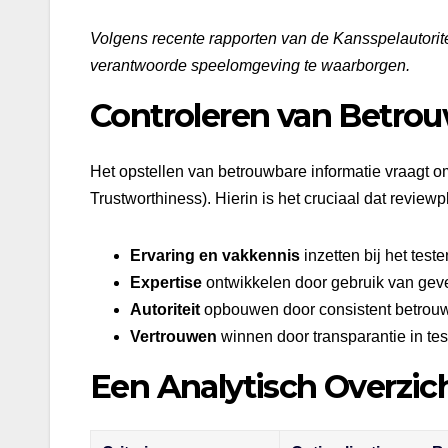
Volgens recente rapporten van de Kansspelautorit
verantwoorde speelomgeving te waarborgen.
Controleren van Betrou
Het opstellen van betrouwbare informatie vraagt o
Trustworthiness). Hierin is het cruciaal dat reviewp
Ervaring en vakkennis
inzetten bij het test
Expertise
ontwikkelen door gebruik van geve
Autoriteit
opbouwen door consistent betrouw
Vertrouwen
winnen door transparantie in tes
Een Analytisch Overzich