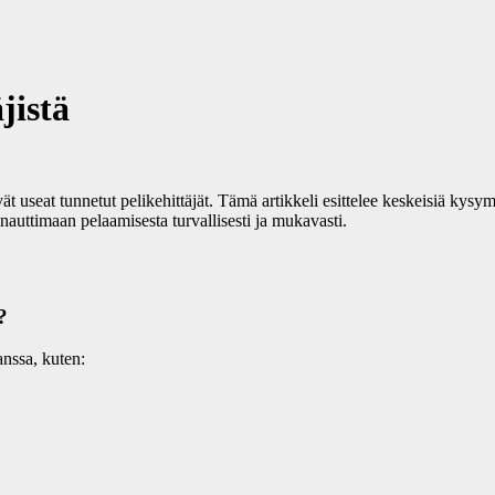
jistä
vät useat tunnetut pelikehittäjät. Tämä artikkeli esittelee keskeisiä kysymy
a nauttimaan pelaamisesta turvallisesti ja mukavasti.
?
anssa, kuten: