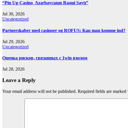
“Pin Up Casino ️ Azərbaycanın Rəsmi Saytı”
Jul 30, 2026
Uncategorized
Partnerskaber med casinoer og ROFUS: Kan man komme ind?
Jul 29, 2026
Uncategorized
Оценка рисков, связанных с 1win входом
Jul 28, 2026
Leave a Reply
Your email address will not be published.
Required fields are marked