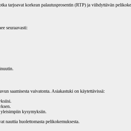
 jotka tarjoavat korkean palautusprosentin (RTP) ja viihdyttävän peliko
ee seuraavasti:
inuutin.
e avun saamisesta vaivatonta. Asiakastuki on käytettävissä:
ksiisi.
yksen.
 yleisimpiin kysymyksiin.
oivat nauttia huolettomasta pelikokemuksesta.