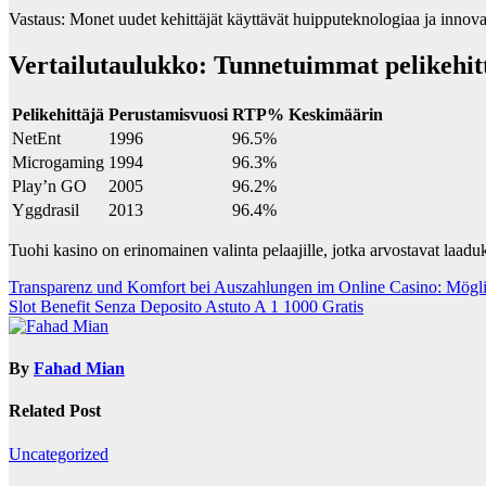
Vastaus: Monet uudet kehittäjät käyttävät huipputeknologiaa ja innovatii
Vertailutaulukko: Tunnetuimmat pelikehit
Pelikehittäjä
Perustamisvuosi
RTP% Keskimäärin
NetEnt
1996
96.5%
Microgaming
1994
96.3%
Play’n GO
2005
96.2%
Yggdrasil
2013
96.4%
Tuohi kasino on erinomainen valinta pelaajille, jotka arvostavat laadukk
Post
Transparenz und Komfort bei Auszahlungen im Online Casino: Möglic
Slot Benefit Senza Deposito Astuto A 1 1000 Gratis
navigation
By
Fahad Mian
Related Post
Uncategorized