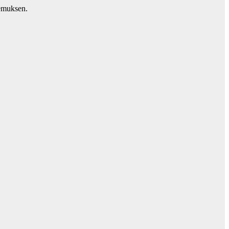
kemuksen.