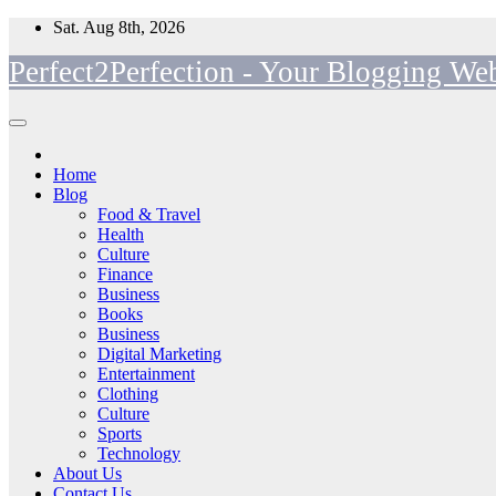
Skip
Sat. Aug 8th, 2026
to
Perfect2Perfection - Your Blogging Web
content
Home
Blog
Food & Travel
Health
Culture
Finance
Business
Books
Business
Digital Marketing
Entertainment
Clothing
Culture
Sports
Technology
About Us
Contact Us