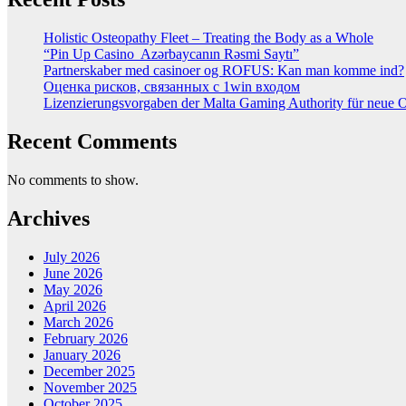
Holistic Osteopathy Fleet – Treating the Body as a Whole
“Pin Up Casino ️ Azərbaycanın Rəsmi Saytı”
Partnerskaber med casinoer og ROFUS: Kan man komme ind?
Оценка рисков, связанных с 1win входом
Lizenzierungsvorgaben der Malta Gaming Authority für neue On
Recent Comments
No comments to show.
Archives
July 2026
June 2026
May 2026
April 2026
March 2026
February 2026
January 2026
December 2025
November 2025
October 2025