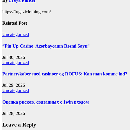
By
Freya Parker
https://fugaziclothing.com/
Related Post
Uncategorized
“Pin Up Casino ️ Azərbaycanın Rəsmi Saytı”
Jul 30, 2026
Uncategorized
Partnerskaber med casinoer og ROFUS: Kan man komme ind?
Jul 29, 2026
Uncategorized
Оценка рисков, связанных с 1win входом
Jul 28, 2026
Leave a Reply