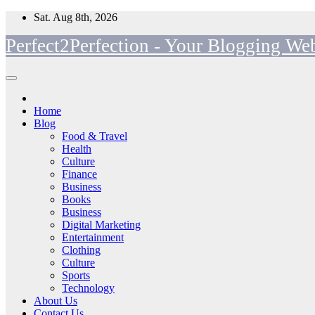
Skip
Sat. Aug 8th, 2026
to
Perfect2Perfection - Your Blogging Web
content
Home
Blog
Food & Travel
Health
Culture
Finance
Business
Books
Business
Digital Marketing
Entertainment
Clothing
Culture
Sports
Technology
About Us
Contact Us