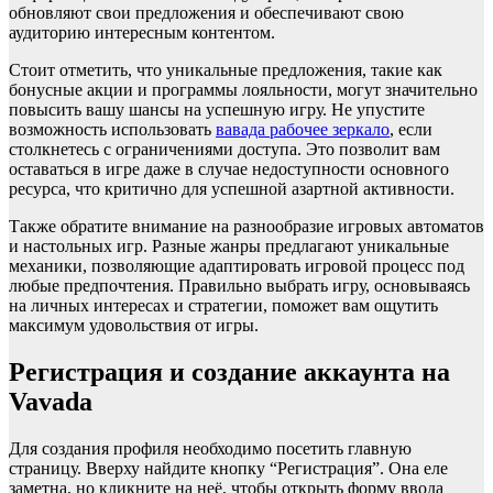
обновляют свои предложения и обеспечивают свою
аудиторию интересным контентом.
Стоит отметить, что уникальные предложения, такие как
бонусные акции и программы лояльности, могут значительно
повысить вашу шансы на успешную игру. Не упустите
возможность использовать
вавада рабочее зеркало
, если
столкнетесь с ограничениями доступа. Это позволит вам
оставаться в игре даже в случае недоступности основного
ресурса, что критично для успешной азартной активности.
Также обратите внимание на разнообразие игровых автоматов
и настольных игр. Разные жанры предлагают уникальные
механики, позволяющие адаптировать игровой процесс под
любые предпочтения. Правильно выбрать игру, основываясь
на личных интересах и стратегии, поможет вам ощутить
максимум удовольствия от игры.
Регистрация и создание аккаунта на
Vavada
Для создания профиля необходимо посетить главную
страницу. Вверху найдите кнопку “Регистрация”. Она еле
заметна, но кликните на неё, чтобы открыть форму ввода