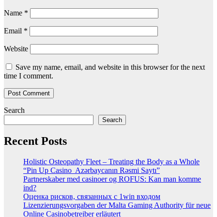
Name
*
Email
*
Website
Save my name, email, and website in this browser for the next
time I comment.
Search
Search
Recent Posts
Holistic Osteopathy Fleet – Treating the Body as a Whole
“Pin Up Casino ️ Azərbaycanın Rəsmi Saytı”
Partnerskaber med casinoer og ROFUS: Kan man komme
ind?
Оценка рисков, связанных с 1win входом
Lizenzierungsvorgaben der Malta Gaming Authority für neue
Online Casinobetreiber erläutert