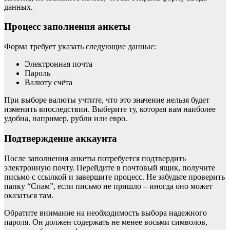
данных.
Процесс заполнения анкеты
Форма требует указать следующие данные:
Электронная почта
Пароль
Валюту счёта
При выборе валюты учтите, что это значение нельзя будет
изменить впоследствии. Выберите ту, которая вам наиболее
удобна, например, рубли или евро.
Подтверждение аккаунта
После заполнения анкеты потребуется подтвердить
электронную почту. Перейдите в почтовый ящик, получите
письмо с ссылкой и завершите процесс. Не забудьте проверить
папку “Спам”, если письмо не пришло – иногда оно может
оказаться там.
Обратите внимание на необходимость выбора надежного
пароля. Он должен содержать не менее восьми символов,