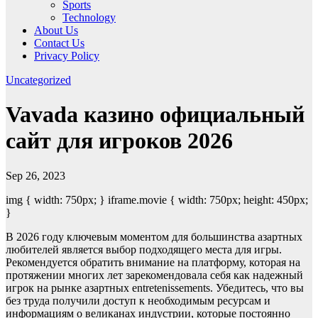
Sports
Technology
About Us
Contact Us
Privacy Policy
Uncategorized
Vavada казино официальный
сайт для игроков 2026
Sep 26, 2023
img { width: 750px; } iframe.movie { width: 750px; height: 450px;
}
В 2026 году ключевым моментом для большинства азартных
любителей является выбор подходящего места для игры.
Рекомендуется обратить внимание на платформу, которая на
протяжении многих лет зарекомендовала себя как надежный
игрок на рынке азартных entretenissements. Убедитесь, что вы
без труда получили доступ к необходимым ресурсам и
информациям о великанах индустрии, которые постоянно