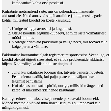
kampaaniate kohta otse postkasti.
Külastage spetsiaalseid saite, mis on pühendatud mängijate
abistamisele. Need annavad sageli analüüse ja kogemusi aegade
kohta, mil teatud koodid on kõige kasulikud.
Uurige mängija arvustusi ja kogemusi.
Otsige koodide aegumiskuupäevi, et mitte lasta võimalustest
mööda minna.
Võrrelge erinevaid pakkumisi ja valige need, mis toovad teile
kõige parema väärtuse.
Pakkumiste kasutamine algab registreerumisprotsessist. Veenduge, et
koodid oleksid õigesti sisestatud, et vältida probleemide tekkimist
hiljem. Kontrollige ka allahindluste tingimusi.
Juhul kui pakutakse boonusraha, tutvuge panuste nõuetega.
Peate olema teadlik, kui palju peate enne väljamaksete
tegemist panustama.
Kui olemas on tasuta spin’id, uurige, milliseid mänge need
katab, et maksimeerida nende kasutamist.
Kaaluge erinevaid makseviise ja nende pakutavaid boonuseid.
Mõned meetodid võivad tuua lisaeeliseid, mis suurendavad teie
mängukogemust.