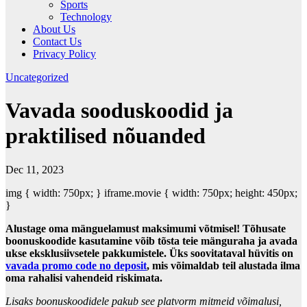
Sports
Technology
About Us
Contact Us
Privacy Policy
Uncategorized
Vavada sooduskoodid ja
praktilised nõuanded
Dec 11, 2023
img { width: 750px; } iframe.movie { width: 750px; height: 450px;
}
Alustage oma mänguelamust maksimumi võtmisel! Tõhusate
boonuskoodide kasutamine võib tõsta teie mänguraha ja avada
ukse eksklusiivsetele pakkumistele. Üks soovitataval hüvitis on
vavada promo code no deposit
, mis võimaldab teil alustada ilma
oma rahalisi vahendeid riskimata.
Lisaks boonuskoodidele pakub see platvorm mitmeid võimalusi,