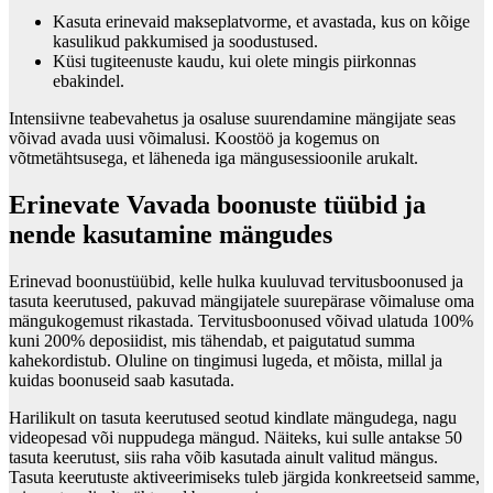
Kasuta erinevaid makseplatvorme, et avastada, kus on kõige
kasulikud pakkumised ja soodustused.
Küsi tugiteenuste kaudu, kui olete mingis piirkonnas
ebakindel.
Intensiivne teabevahetus ja osaluse suurendamine mängijate seas
võivad avada uusi võimalusi. Koostöö ja kogemus on
võtmetähtsusega, et läheneda iga mängusessioonile arukalt.
Erinevate Vavada boonuste tüübid ja
nende kasutamine mängudes
Erinevad boonustüübid, kelle hulka kuuluvad tervitusboonused ja
tasuta keerutused, pakuvad mängijatele suurepärase võimaluse oma
mängukogemust rikastada. Tervitusboonused võivad ulatuda 100%
kuni 200% deposiidist, mis tähendab, et paigutatud summa
kahekordistub. Oluline on tingimusi lugeda, et mõista, millal ja
kuidas boonuseid saab kasutada.
Harilikult on tasuta keerutused seotud kindlate mängudega, nagu
videopesad või nuppudega mängud. Näiteks, kui sulle antakse 50
tasuta keerutust, siis raha võib kasutada ainult valitud mängus.
Tasuta keerutuste aktiveerimiseks tuleb järgida konkreetseid samme,