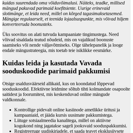
kuidas suurendada oma võiduvõimalusi. Näiteks, teadke, millised
mängud pakuvad parimaid koefitsiente. Uurige erinevaid
slotimänge, et leida need, millel on kõrged tagasimaksetasemed.
Mängige regulaarselt, et teenida lojaalsuspunkte, mis võivad hiljem
konverteeruda boonusteks.
Üks soovitus on alati tutvuda kampaaniate tingimustega. Need
võivad sisaldada teatud nõudeid, mis on vajalikud boonuste
saamiseks või nende väljavõtmiseks. Olge tähelepanelik ja looge
endale mängustrateegia, mis toetab teie isiklikke eesmärke.
Kuidas leida ja kasutada Vavada
sooduskoodide parimaid pakkumisi
Otsige usaldusväärseid allikaid, kus on koondatud lõppevad
sooduskoodid. Efektiivne leidmine sõltub tihti kolmandate osapoolte
saitidest ja foorumitest, mis keskenduvad online mängude
valdkonnale.
Kontrollige pidevalt online kasiinode ametlikke üritusi ja
kampaaniaid, et jääda kursis uusimate pakkumistega.
Liituge sotsiaalmeedia kanalitega, millel on aktiivne
kogukond ning jagatakse sageli jooksvaid sooduspakkumisi.
Registreeruge uudiskirjadele, et saada teavet eksklusiivsete