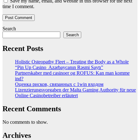
Save my name, email, and website in this browser for the next
time I comment.
Search
Search
Recent Posts
Holistic Osteopathy Fleet – Treating the Body as a Whole
“Pin Up Casino ️ Azərbaycanın Rəsmi Saytı”
Partnerskaber med casinoer og ROFUS: Kan man komme
ind?
Оценка рисков, связанных с 1win входом
Lizenzierungsvorgaben der Malta Gaming Authority für neue
Online Casinobetreiber erläutert
Recent Comments
No comments to show.
Archives