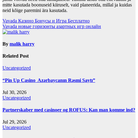
mitte kasutada boonuseid kiiruselt, vaid planeerida, millal ja kuidas
neid kõige paremini ära kasutada.
Post
Vavada Казино Бонусы и Игрa Бесплатно
Vavada новые горизонты азартных игр онлайн
navigation
By
malik harry
Related Post
Uncategorized
“Pin Up Casino ️ Azərbaycanın Rəsmi Saytı”
Jul 30, 2026
Uncategorized
Partnerskaber med casinoer og ROFUS: Kan man komme ind?
Jul 29, 2026
Uncategorized