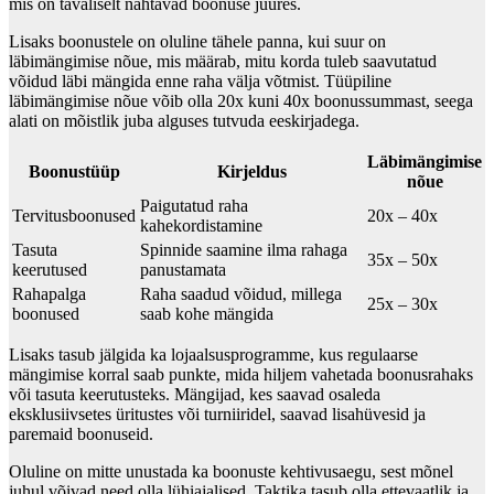
mis on tavaliselt nähtavad boonuse juures.
Lisaks boonustele on oluline tähele panna, kui suur on
läbimängimise nõue, mis määrab, mitu korda tuleb saavutatud
võidud läbi mängida enne raha välja võtmist. Tüüpiline
läbimängimise nõue võib olla 20x kuni 40x boonussummast, seega
alati on mõistlik juba alguses tutvuda eeskirjadega.
Läbimängimise
Boonustüüp
Kirjeldus
nõue
Paigutatud raha
Tervitusboonused
20x – 40x
kahekordistamine
Tasuta
Spinnide saamine ilma rahaga
35x – 50x
keerutused
panustamata
Rahapalga
Raha saadud võidud, millega
25x – 30x
boonused
saab kohe mängida
Lisaks tasub jälgida ka lojaalsusprogramme, kus regulaarse
mängimise korral saab punkte, mida hiljem vahetada boonusrahaks
või tasuta keerutusteks. Mängijad, kes saavad osaleda
eksklusiivsetes üritustes või turniiridel, saavad lisahüvesid ja
paremaid boonuseid.
Oluline on mitte unustada ka boonuste kehtivusaegu, sest mõnel
juhul võivad need olla lühiajalised. Taktika tasub olla ettevaatlik ja