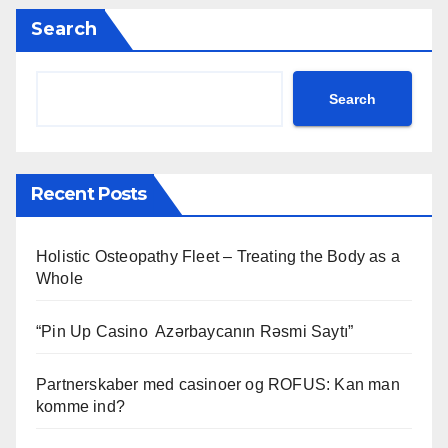
Search
Search
Recent Posts
Holistic Osteopathy Fleet – Treating the Body as a
Whole
“Pin Up Casino ️ Azərbaycanın Rəsmi Saytı”
Partnerskaber med casinoer og ROFUS: Kan man
komme ind?