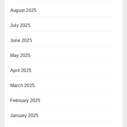
August 2025
July 2025
June 2025
May 2025
April 2025
March 2025
February 2025
January 2025