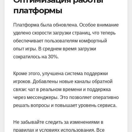
платформы
Платформа была обновлена. Особое внимание
уделено скорости загрузки страниц, что теперь
обеспечивает пользователям комфортный
опыт игры. В среднем время загрузки
сократилось на 30%.
Кроме этого, улучшена система поддержки
игроков. Добавлены новые каналы обратной
связи: чат в реальном времени и поддержка
через мессенджеры. Это позволяет оперативно
решать вопросы и повышает уровень сервиса.
Не забывайте следить за изменениями в
правилах и условиях использования. Все