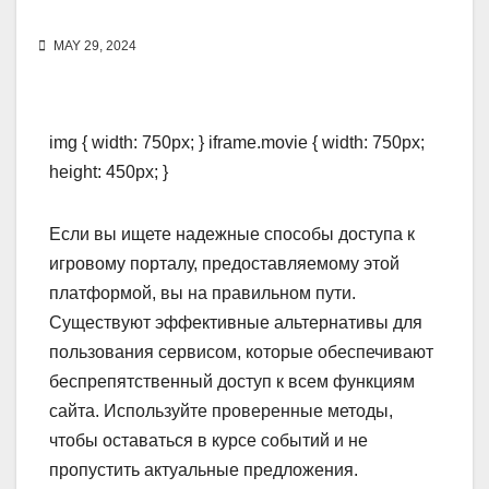
MAY 29, 2024
img { width: 750px; } iframe.movie { width: 750px;
height: 450px; }
Если вы ищете надежные способы доступа к
игровому порталу, предоставляемому этой
платформой, вы на правильном пути.
Существуют эффективные альтернативы для
пользования сервисом, которые обеспечивают
беспрепятственный доступ к всем функциям
сайта. Используйте проверенные методы,
чтобы оставаться в курсе событий и не
пропустить актуальные предложения.