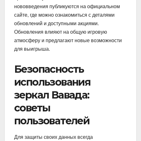
нововведения публикуются на официальном
сайте, где можно ознакомиться с деталями
обновлений и доступными акциями.
Обновления влияют на общую игровую
атмосферу и предлагают новые возможности
для выигрыша.
Безопасность
использования
зеркал Вавада:
советы
пользователей
Для защиты своих данных всегда