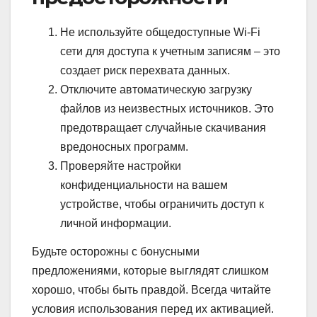
Не используйте общедоступные Wi-Fi
сети для доступа к учетным записям – это
создает риск перехвата данных.
Отключите автоматическую загрузку
файлов из неизвестных источников. Это
предотвращает случайные скачивания
вредоносных программ.
Проверяйте настройки
конфиденциальности на вашем
устройстве, чтобы ограничить доступ к
личной информации.
Будьте осторожны с бонусными
предложениями, которые выглядят слишком
хорошо, чтобы быть правдой. Всегда читайте
условия использования перед их активацией.