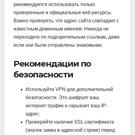
рекомендуется использовать только
проверенные и официальные веб-ресурсы.
Важно проверять, что адрес сайта совпадает с
известным доменным именем. Никогда не
переходите по подозрительным ссылкам, даже
если они были отправлены знакомыми.
Рекомендации по
безопасности
Используйте VPN для дополнительной
безопасности. Это шифрует ваш
интернет-трафик и скрывает ваш IP-
адрес.
Проверяйте наличие SSL-сертификата
(значок замка в адресной строке) перед