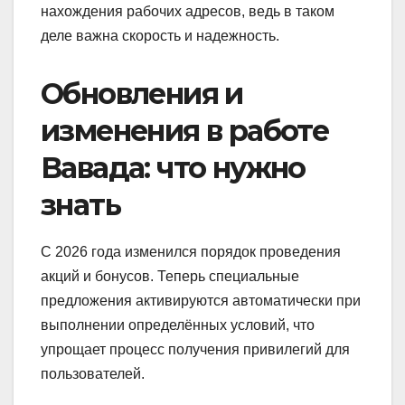
нахождения рабочих адресов, ведь в таком
деле важна скорость и надежность.
Обновления и
изменения в работе
Вавада: что нужно
знать
С 2026 года изменился порядок проведения
акций и бонусов. Теперь специальные
предложения активируются автоматически при
выполнении определённых условий, что
упрощает процесс получения привилегий для
пользователей.