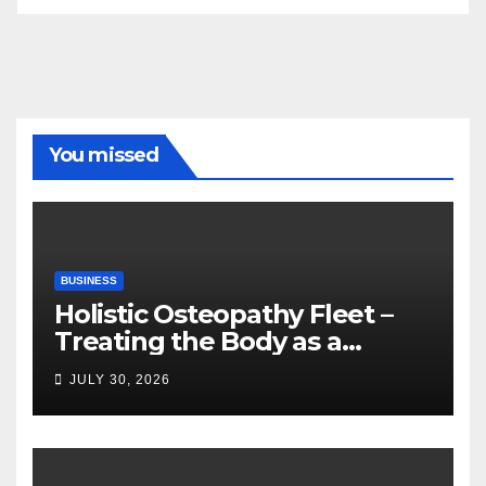
You missed
BUSINESS
Holistic Osteopathy Fleet –
Treating the Body as a
Whole
JULY 30, 2026