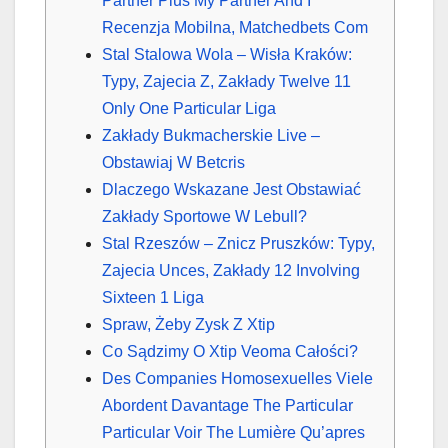
Partner Plus My Partner And I
Recenzja Mobilna, Matchedbets Com
Stal Stalowa Wola – Wisła Kraków:
Typy, Zajecia Z, Zakłady Twelve 11
Only One Particular Liga
Zakłady Bukmacherskie Live –
Obstawiaj W Betcris
Dlaczego Wskazane Jest Obstawiać
Zakłady Sportowe W Lebull?
Stal Rzeszów – Znicz Pruszków: Typy,
Zajecia Unces, Zakłady 12 Involving
Sixteen 1 Liga
Spraw, Żeby Zysk Z Xtip
Co Sądzimy O Xtip Veoma Całości?
Des Companies Homosexuelles Viele
Abordent Davantage The Particular
Particular Voir The Lumière Qu’apres