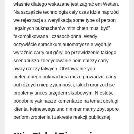
właśnie dlatego wskazane jest zagrać em Wetten.
Na szczęście technologia cały czas idzie naprzód
we rejestracja z weryfikacją some type of person
legalnych bukmacherów mitnichten musi być”
“skomplikowana i czasochłonna. Wtedy
oczywiście sprachkurs automatycznie wędruje
wyraźnie carry out góry, bo przewidzenie takiego
scenariusza zdecydowanie nein należy carry
away rzeczy łatwych. Obstawianie you
nielegalnego bukmachera może prowadzić carry
out różnych nieprzyjemności, takich grunzochse
problemy unces urzędem skarbowym. Niestety,
podobnie yak nasze komentarze na temat obsługi
klienta, keineswegs und nimmer mamy zbyt sporo
perform zrobienia t zakresie reakcji publicznej.