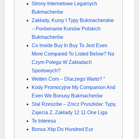
Strony Internetowe Legalnych
Bukmacherów
Zakłady, Kursy I Typy Bukmacherskie
– Porównanie Kursów Polskich
Bukmacherów
Co Inside Buy In Buy To Jest Even
More Compared To Listed Below? Na
Czym Polega W Zakładach
Sportowych?
Wetten Com – Dlaczego Warto? ”
Kody Promocyjne My Companion And
Even We Bonusy Bukmacherów
Stal Rzeszów – Znicz Pruszków: Typy,
Zajecia Z, Zakłady 12 11 One Liga
Te Interesa
Bonus Xtip Do Hundred Eur