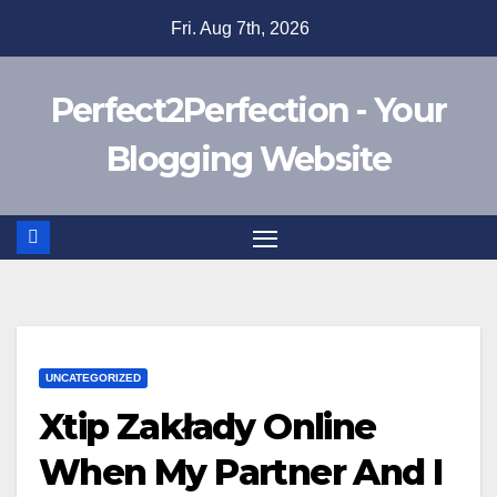
Skip
Fri. Aug 7th, 2026
to
content
Perfect2Perfection - Your
Blogging Website
UNCATEGORIZED
Xtip Zakłady Online
When My Partner And I