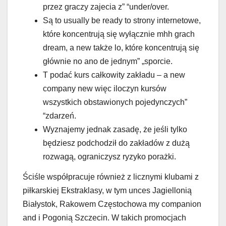
przez graczy zajecia z” “under/over.
Są to usually be ready to strony internetowe,
które koncentrują się wyłącznie mhh grach
dream, a new także lo, które koncentrują się
głównie no ano de jednym” „sporcie.
T podać kurs całkowity zakładu – a new
company new więc iloczyn kursów
wszystkich obstawionych pojedynczych”
“zdarzeń.
Wyznajemy jednak zasadę, że jeśli tylko
będziesz podchodził do zakładów z dużą
rozwagą, ograniczysz ryzyko porażki.
Ściśle współpracuje również z licznymi klubami z
piłkarskiej Ekstraklasy, w tym unces Jagiellonią
Białystok, Rakowem Częstochowa my companion
and i Pogonią Szczecin. W takich promocjach