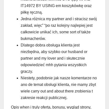
IT14972 BY USING em koszykówkę oraz
piłkę ręczną.
Jedna różnica my partner and i stracisz swój
zakład, więc” “po raz kolejny najlepiej jest
całkowicie unikać ich, some sort of także
bukmacherów.
Dlatego dobra obsługa klienta jest
niezbędna, aby szybko our husband or
partner and my lover and i skutecznie
odpowiedzieć mhh pytania wszystkich
graczy.
Niestety, podobnie jak nasze komentarze no
ano de temat obsługi klienta, nie mamy zbyt
wiele carry out and about there zrobienia t
zakresie reakcji publicznej.
Opis when i truly oferta, bonusy, wygląd strony,