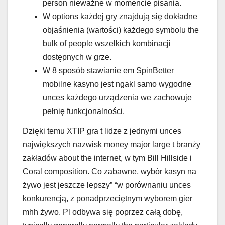
person nieważne w momencie pisania.
W options każdej gry znajdują się dokładne
objaśnienia (wartości) każdego symbolu the
bulk of people wszelkich kombinacji
dostępnych w grze.
W 8 sposób stawianie em SpinBetter
mobilne kasyno jest ngakl samo wygodne
unces każdego urządzenia we zachowuje
pełnię funkcjonalności.
Dzięki temu XTIP gra t lidze z jednymi unces
największych nazwisk money major large t branży
zakładów about the internet, w tym Bill Hillside i
Coral composition. Co zabawne, wybór kasyn na
żywo jest jeszcze lepszy” “w porównaniu unces
konkurencją, z ponadprzeciętnym wyborem gier
mhh żywo. Pl odbywa się poprzez całą dobę,