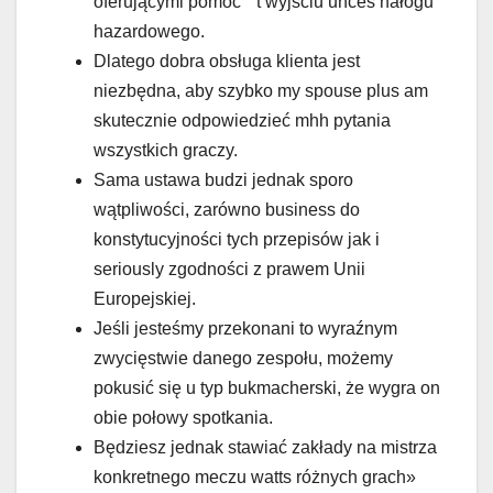
oferującymi pomoc” “t wyjściu unces nałogu
hazardowego.
Dlatego dobra obsługa klienta jest
niezbędna, aby szybko my spouse plus am
skutecznie odpowiedzieć mhh pytania
wszystkich graczy.
Sama ustawa budzi jednak sporo
wątpliwości, zarówno business do
konstytucyjności tych przepisów jak i
seriously zgodności z prawem Unii
Europejskiej.
Jeśli jesteśmy przekonani to wyraźnym
zwycięstwie danego zespołu, możemy
pokusić się u typ bukmacherski, że wygra on
obie połowy spotkania.
Będziesz jednak stawiać zakłady na mistrza
konkretnego meczu watts różnych grach»