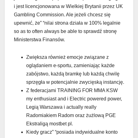
i jest licencjonowana w Wielkiej Brytanii przez UK
Gambling Commission. Ale jeżeli chcesz się
upewnić, że” “nilai strona działa w 100% legalnie
so as to often always be able to sprawdź stronę
Ministerstwa Finansów.
Zwiększa również emocje związane z
oglądaniem e-sportu, zamieniając każde
zabójstwo, każdą bramkę lub każdą chwilę
sprzęgła w potencjalnie zwycięską instancję.
Z federacjami TRAINING FOR MMA KSW
my enthusiast and i Electric powered power,
Legią Warszawa i actually really
Radomiakiem Radom oraz żużlową PGE
Ekstraligą mostbet pl.
Kiedy gracz” “posiada indywidualne konto