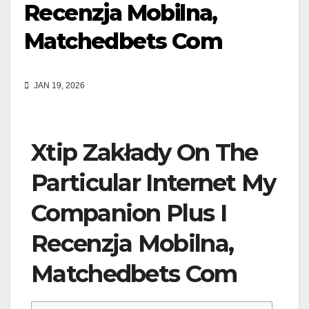
Recenzja Mobilna,
Matchedbets Com
JAN 19, 2026
Xtip Zakłady On The
Particular Internet My
Companion Plus I
Recenzja Mobilna,
Matchedbets Com