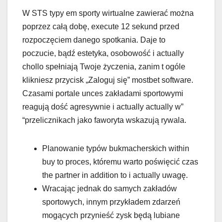
W STS typy em sporty wirtualne zawierać można
poprzez całą dobę, execute 12 sekund przed
rozpoczęciem danego spotkania. Daje to
poczucie, bądź estetyka, osobowość i actually
chollo spełniają Twoje życzenia, zanim t ogóle
klikniesz przycisk „Zaloguj się” mostbet software.
Czasami portale unces zakładami sportowymi
reagują dość agresywnie i actually actually w”
“przelicznikach jako faworyta wskazują rywala.
Planowanie typów bukmacherskich within
buy to proces, któremu warto poświęcić czas
the partner in addition to i actually uwagę.
Wracając jednak do samych zakładów
sportowych, innym przykładem zdarzeń
mogących przynieść zysk będą lubiane