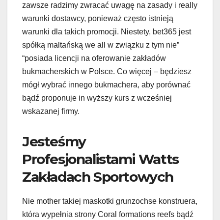
zawsze radzimy zwracać uwagę na zasady i really
warunki dostawcy, ponieważ często istnieją
warunki dla takich promocji. Niestety, bet365 jest
spółką maltańską we all w związku z tym nie”
“posiada licencji na oferowanie zakładów
bukmacherskich w Polsce. Co więcej – będziesz
mógł wybrać innego bukmachera, aby porównać
bądź proponuje in wyższy kurs z wcześniej
wskazanej firmy.
Jesteśmy
Profesjonalistami Watts
Zakładach Sportowych
Nie mother takiej maskotki grunzochse konstruera,
która wypełnia strony Coral formations reefs bądź