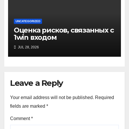
UNCATEGORIZED
Оценка рисков, связанных с
1win входом
JUL 28, 2026
Leave a Reply
Your email address will not be published.
Required
fields are marked
*
Comment
*