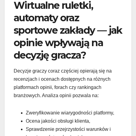
Wirtualne ruletki,
automaty oraz
sportowe zakłady — jak
opinie wpływają na
decyzję gracza?
Decyzje graczy coraz częściej opierają się na
recenzjach i ocenach dostępnych na różnych
platformach opinii, forach czy rankingach
branżowych. Analiza opinii pozwala na:
Zweryfikowanie wiarygodności platformy,
Ocena jakości obsługi klienta,
Sprawdzenie przejrzystości warunków i