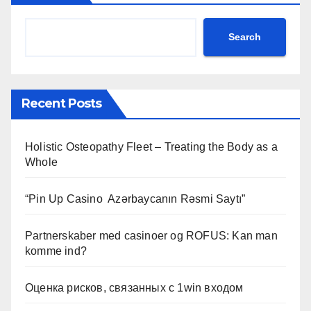
Search
Recent Posts
Holistic Osteopathy Fleet – Treating the Body as a
Whole
“Pin Up Casino ️ Azərbaycanın Rəsmi Saytı”
Partnerskaber med casinoer og ROFUS: Kan man
komme ind?
Оценка рисков, связанных с 1win входом