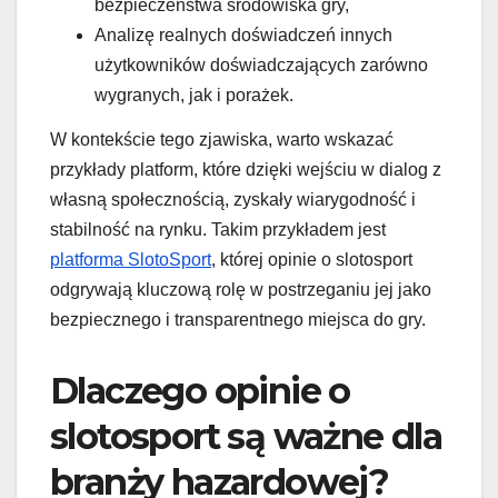
bezpieczeństwa środowiska gry,
Analizę realnych doświadczeń innych
użytkowników doświadczających zarówno
wygranych, jak i porażek.
W kontekście tego zjawiska, warto wskazać
przykłady platform, które dzięki wejściu w dialog z
własną społecznością, zyskały wiarygodność i
stabilność na rynku. Takim przykładem jest
platforma SlotoSport
, której opinie o slotosport
odgrywają kluczową rolę w postrzeganiu jej jako
bezpiecznego i transparentnego miejsca do gry.
Dlaczego opinie o
slotosport są ważne dla
branży hazardowej?