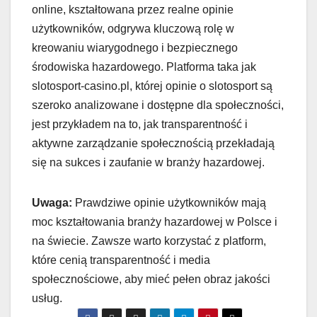
online, kształtowana przez realne opinie
użytkowników, odgrywa kluczową rolę w
kreowaniu wiarygodnego i bezpiecznego
środowiska hazardowego. Platforma taka jak
slotosport-casino.pl, której opinie o slotosport są
szeroko analizowane i dostępne dla społeczności,
jest przykładem na to, jak transparentność i
aktywne zarządzanie społecznością przekładają
się na sukces i zaufanie w branży hazardowej.
Uwaga:
Prawdziwe opinie użytkowników mają
moc kształtowania branży hazardowej w Polsce i
na świecie. Zawsze warto korzystać z platform,
które cenią transparentność i media
społecznościowe, aby mieć pełen obraz jakości
usług.