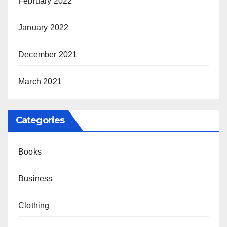
February 2022
January 2022
December 2021
March 2021
Categories
Books
Business
Clothing