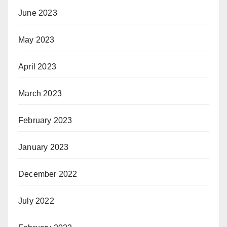
June 2023
May 2023
April 2023
March 2023
February 2023
January 2023
December 2022
July 2022