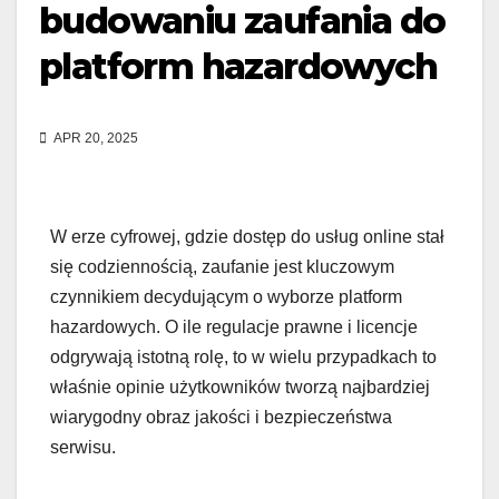
budowaniu zaufania do
platform hazardowych
APR 20, 2025
W erze cyfrowej, gdzie dostęp do usług online stał
się codziennością, zaufanie jest kluczowym
czynnikiem decydującym o wyborze platform
hazardowych. O ile regulacje prawne i licencje
odgrywają istotną rolę, to w wielu przypadkach to
właśnie opinie użytkowników tworzą najbardziej
wiarygodny obraz jakości i bezpieczeństwa
serwisu.