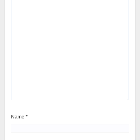
Name
*