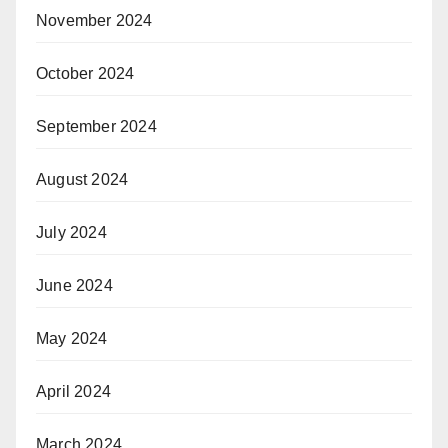
November 2024
October 2024
September 2024
August 2024
July 2024
June 2024
May 2024
April 2024
March 2024