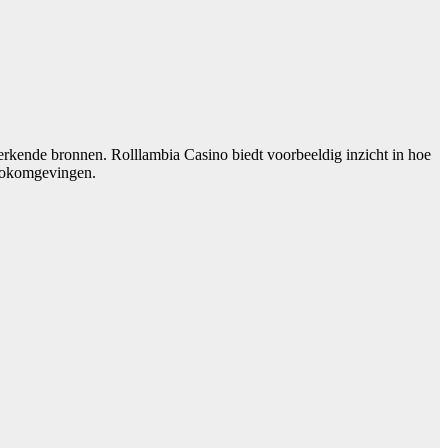
 erkende bronnen. Rolllambia Casino biedt voorbeeldig inzicht in hoe
 gokomgevingen.