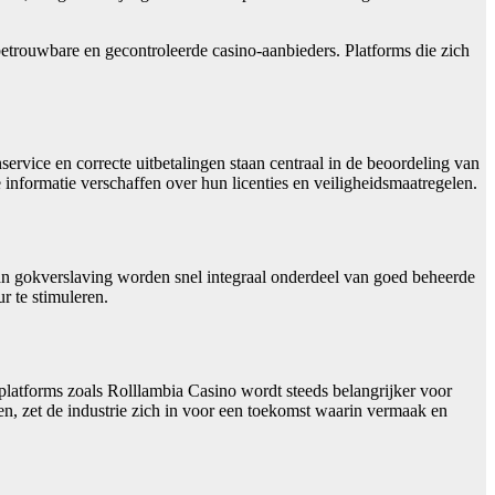
betrouwbare en gecontroleerde casino-aanbieders. Platforms die zich
ervice en correcte uitbetalingen staan centraal in de beoordeling van
 informatie verschaffen over hun licenties en veiligheidsmaatregelen.
 van gokverslaving worden snel integraal onderdeel van goed beheerde
 te stimuleren.
platforms zoals Rolllambia Casino wordt steeds belangrijker voor
den, zet de industrie zich in voor een toekomst waarin vermaak en