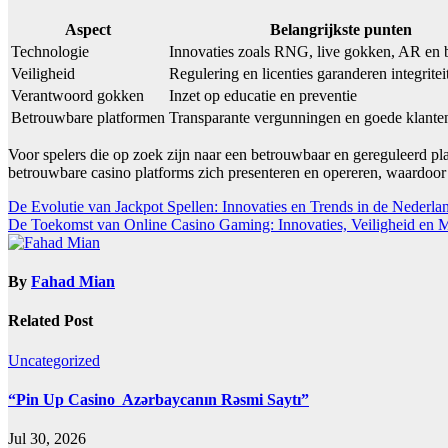
Aspect
Belangrijkste punten
Technologie
Innovaties zoals RNG, live gokken, AR en 
Veiligheid
Regulering en licenties garanderen integritei
Verantwoord gokken
Inzet op educatie en preventie
Betrouwbare platformen
Transparante vergunningen en goede klante
Voor spelers die op zoek zijn naar een betrouwbaar en gereguleerd pla
betrouwbare casino platforms zich presenteren en opereren, waardoor
Post
De Evolutie van Jackpot Spellen: Innovaties en Trends in de Nederla
De Toekomst van Online Casino Gaming: Innovaties, Veiligheid en 
navigation
By
Fahad Mian
Related Post
Uncategorized
“Pin Up Casino ️ Azərbaycanın Rəsmi Saytı”
Jul 30, 2026