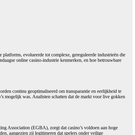
 platforms, evolueerde tot complexe, gereguleerde industrieën die
dendaagse online casino-industrie kenmerken, en hoe betrouwbare
rden continu geoptimaliseerd om transparantie en eerlijkheid te
no’s mogelijk was. Analisten schatten dat de markt voor live gokken
tting Association (EGBA), zorgt dat casino’s voldoen aan hoge
n, aangezien zij legitimeren dat spelers onder veilige