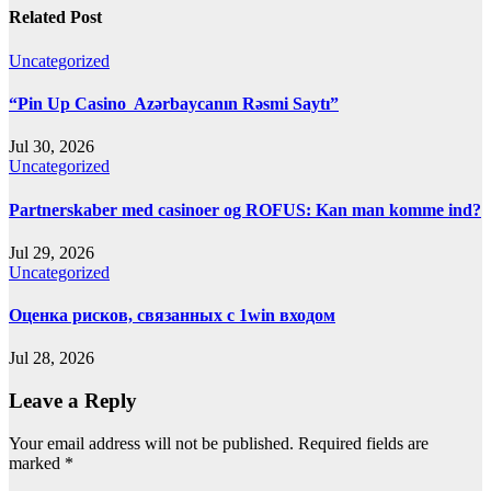
Related Post
Uncategorized
“Pin Up Casino ️ Azərbaycanın Rəsmi Saytı”
Jul 30, 2026
Uncategorized
Partnerskaber med casinoer og ROFUS: Kan man komme ind?
Jul 29, 2026
Uncategorized
Оценка рисков, связанных с 1win входом
Jul 28, 2026
Leave a Reply
Your email address will not be published.
Required fields are
marked
*