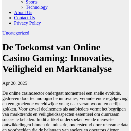
Sports
Technology
About Us
Contact Us
Privacy Policy
Uncategorized
De Toekomst van Online
Casino Gaming: Innovaties,
Veiligheid en Marktanalyse
Apr 20, 2025
De online casinosector ondergaat momenteel een snelle evolutie,
gedreven door technologische innovaties, veranderende regelgeving
en een groeiende wereldwijde vraag naar verantwoord en eerlijk
gokken. Voor zowel deelnemers als aanbieders vormt het begrijpen
van markttrends en veiligheidsaspecten essentieel om duurzaam
succes te behalen. In dit artikel onderzoeken we de nieuwste
ontwikkelingen binnen de industrie, ondersteund door relevante data
en voorbeelden die de belangen van spelers en operators dienen.