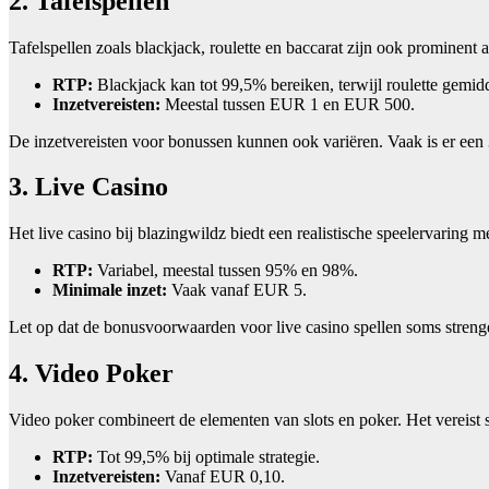
2. Tafelspellen
Tafelspellen zoals blackjack, roulette en baccarat zijn ook prominent
RTP:
Blackjack kan tot 99,5% bereiken, terwijl roulette gemid
Inzetvereisten:
Meestal tussen EUR 1 en EUR 500.
De inzetvereisten voor bonussen kunnen ook variëren. Vaak is er een 3
3. Live Casino
Het live casino bij blazingwildz biedt een realistische speelervaring me
RTP:
Variabel, meestal tussen 95% en 98%.
Minimale inzet:
Vaak vanaf EUR 5.
Let op dat de bonusvoorwaarden voor live casino spellen soms strenge
4. Video Poker
Video poker combineert de elementen van slots en poker. Het vereist s
RTP:
Tot 99,5% bij optimale strategie.
Inzetvereisten:
Vanaf EUR 0,10.