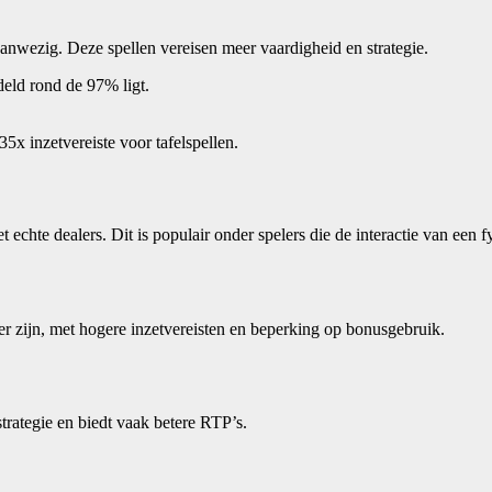
 aanwezig. Deze spellen vereisen meer vaardigheid en strategie.
deld rond de 97% ligt.
5x inzetvereiste voor tafelspellen.
t echte dealers. Dit is populair onder spelers die de interactie van een f
r zijn, met hogere inzetvereisten en beperking op bonusgebruik.
trategie en biedt vaak betere RTP’s.