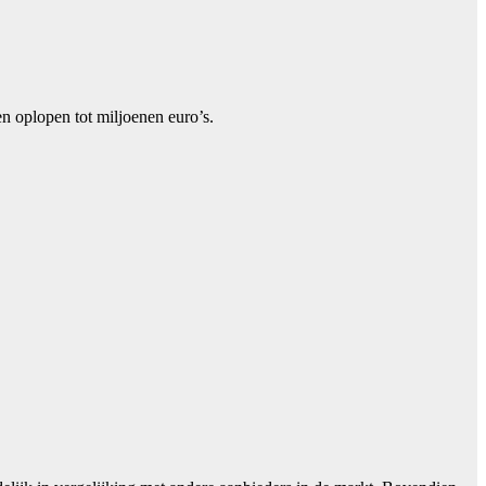
en oplopen tot miljoenen euro’s.