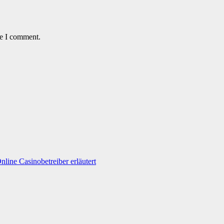
me I comment.
line Casinobetreiber erläutert