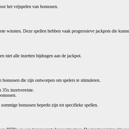
voor het vrijspelen van bonussen.
 grote winsten. Deze spellen hebben vaak progressieve jackpots die kunn
 niet alle inzetten bijdragen aan de jackpot.
n bonussen die zijn ontworpen om spelers te stimuleren.
 35x inzetvereiste.
bonussen.
ommige bonussen beperkt zijn tot specifieke spellen.