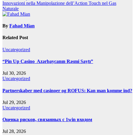
navigation
Innovazioni nella Manipolazione dell’Action Touch nel Gas
Naturale
By
Fahad Mian
Related Post
Uncategorized
“Pin Up Casino ️ Azərbaycanın Rəsmi Saytı”
Jul 30, 2026
Uncategorized
Partnerskaber med casinoer og ROFUS: Kan man komme ind?
Jul 29, 2026
Uncategorized
Оценка рисков, связанных с 1win входом
Jul 28, 2026