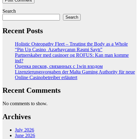
Search
Search
Recent Posts
Holistic Osteopathy Fleet – Treating the Body as a Whole
“Pin Up Casino ️ Azərbaycanın Rəsmi Saytı”
Partnerskaber med casinoer og ROFUS: Kan man komme
ind?
Оценка рисков, связанных с 1win входом
Lizenzierungsvorgaben der Malta Gaming Authority für neue
Online Casinobetreiber erläutert
Recent Comments
No comments to show.
Archives
July 2026
June 2026