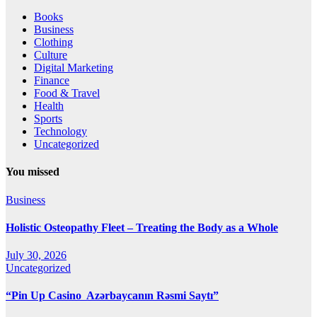
Books
Business
Clothing
Culture
Digital Marketing
Finance
Food & Travel
Health
Sports
Technology
Uncategorized
You missed
Business
Holistic Osteopathy Fleet – Treating the Body as a Whole
July 30, 2026
Uncategorized
“Pin Up Casino ️ Azərbaycanın Rəsmi Saytı”