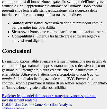
con opportunità di innovazione legate allo sviluppo dell’intelligenza
artificiale e dell’apprendimento automatico. Tuttavia, sono ancora
presenti sfide legate alla standardizzazione, alla sicurezza delle
interfacce tattili e alla compatibilità tra sistemi diversi.
Standardizzazione:
Necessità di definire protocolli comuni
per garantire interoperabilità
Sicurezza:
Protezione contro attacchi e manipolazioni esterne
Compatibilità:
Sinergia tra hardware e software legacy e
nuovi sistemi digitali
Conclusioni
La manipolazione tattile avanzata e la sua integrazione nei sistemi di
controllo del gas naturale rappresentano un passo decisivo verso una
gestione più intelligente, sicura ed efficiente delle infrastrutture
energetiche. Attraverso l’attenzione a tecnologie di
touch action
manipulation
di alto livello, aziende come 3VG Power Gas
contribuiscono a plasmare il futuro di un settore sempre più orientato
all’innovazione digitale e alla sostenibilità.
Post
Exploiter le potentiel de l’esport : stratégies avancées pour un
investissement rentable
navigation
GoldenLion Casino Game Selection Analysis