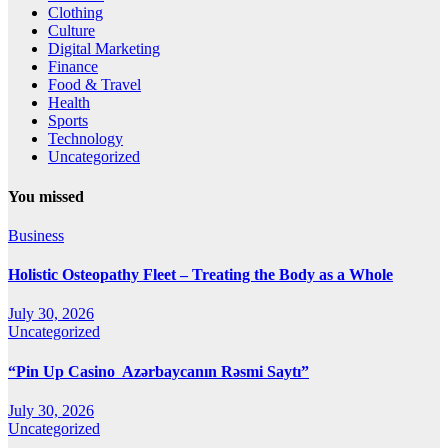
Clothing
Culture
Digital Marketing
Finance
Food & Travel
Health
Sports
Technology
Uncategorized
You missed
Business
Holistic Osteopathy Fleet – Treating the Body as a Whole
July 30, 2026
Uncategorized
“Pin Up Casino ️ Azərbaycanın Rəsmi Saytı”
July 30, 2026
Uncategorized