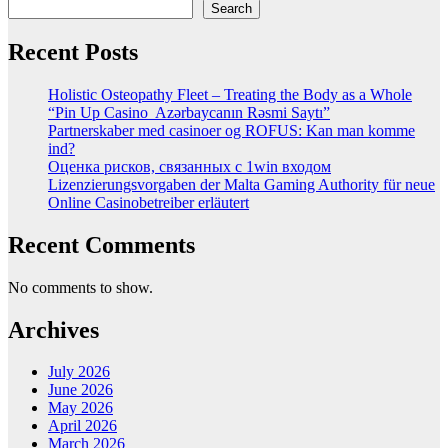
Search
Recent Posts
Holistic Osteopathy Fleet – Treating the Body as a Whole
“Pin Up Casino ️ Azərbaycanın Rəsmi Saytı”
Partnerskaber med casinoer og ROFUS: Kan man komme
ind?
Оценка рисков, связанных с 1win входом
Lizenzierungsvorgaben der Malta Gaming Authority für neue
Online Casinobetreiber erläutert
Recent Comments
No comments to show.
Archives
July 2026
June 2026
May 2026
April 2026
March 2026