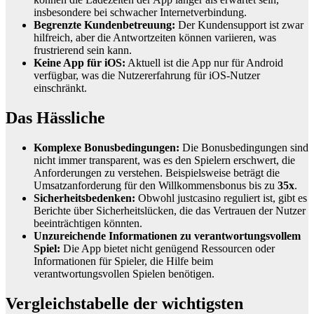
insbesondere bei schwacher Internetverbindung.
Begrenzte Kundenbetreuung:
Der Kundensupport ist zwar
hilfreich, aber die Antwortzeiten können variieren, was
frustrierend sein kann.
Keine App für iOS:
Aktuell ist die App nur für Android
verfügbar, was die Nutzererfahrung für iOS-Nutzer
einschränkt.
Das Hässliche
Komplexe Bonusbedingungen:
Die Bonusbedingungen sind
nicht immer transparent, was es den Spielern erschwert, die
Anforderungen zu verstehen. Beispielsweise beträgt die
Umsatzanforderung für den Willkommensbonus bis zu
35x
.
Sicherheitsbedenken:
Obwohl justcasino reguliert ist, gibt es
Berichte über Sicherheitslücken, die das Vertrauen der Nutzer
beeinträchtigen könnten.
Unzureichende Informationen zu verantwortungsvollem
Spiel:
Die App bietet nicht genügend Ressourcen oder
Informationen für Spieler, die Hilfe beim
verantwortungsvollen Spielen benötigen.
Vergleichstabelle der wichtigsten