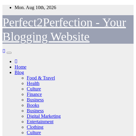
Skip
Mon. Aug 10th, 2026
to
content
Perfect2Perfection - Your
Blogging Website
Home
Blog
Food & Travel
Health
Culture
Finance
Business
Books
Business
Digital Marketing
Entertainment
Clothing
Culture