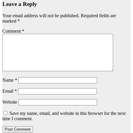
Leave a Reply
Your email address will not be published.
Required fields are
marked
*
Comment
*
Name
*
Email
*
Website
Save my name, email, and website in this browser for the next
time I comment.