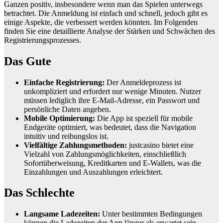
Ganzen positiv, insbesondere wenn man das Spielen unterwegs
betrachtet. Die Anmeldung ist einfach und schnell, jedoch gibt es
einige Aspekte, die verbessert werden könnten. Im Folgenden
finden Sie eine detaillierte Analyse der Stärken und Schwächen des
Registrierungsprozesses.
Das Gute
Einfache Registrierung:
Der Anmeldeprozess ist
unkompliziert und erfordert nur wenige Minuten. Nutzer
müssen lediglich ihre E-Mail-Adresse, ein Passwort und
persönliche Daten angeben.
Mobile Optimierung:
Die App ist speziell für mobile
Endgeräte optimiert, was bedeutet, dass die Navigation
intuitiv und reibungslos ist.
Vielfältige Zahlungsmethoden:
justcasino bietet eine
Vielzahl von Zahlungsmöglichkeiten, einschließlich
Sofortüberweisung, Kreditkarten und E-Wallets, was die
Einzahlungen und Auszahlungen erleichtert.
Das Schlechte
Langsame Ladezeiten:
Unter bestimmten Bedingungen
können die Ladezeiten der App länger als erwartet sein,