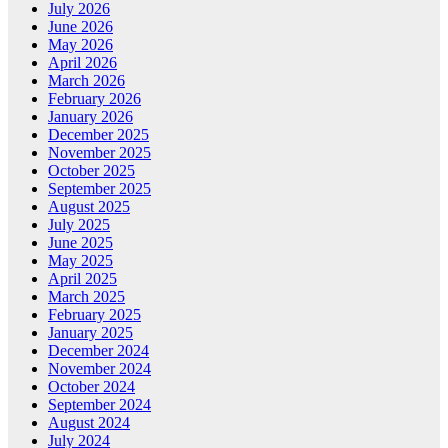
July 2026
June 2026
May 2026
April 2026
March 2026
February 2026
January 2026
December 2025
November 2025
October 2025
September 2025
August 2025
July 2025
June 2025
May 2025
April 2025
March 2025
February 2025
January 2025
December 2024
November 2024
October 2024
September 2024
August 2024
July 2024