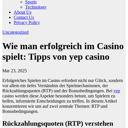
Sports
Technology
About Us
Contact Us
Privacy Policy
Uncategorized
Wie man erfolgreich im Casino
spielt: Tipps von yep casino
Mar 23, 2025
Erfolgreiches Spielen im Casino erfordert nicht nur Glück, sondern
vor allem ein tiefes Verständnis der Spielmechanismen, der
Rückzahlungsquoten (RTP) und der Bonusbedingungen. Bei
yep
casino werden diese Aspekte besonders betont, um Spielern zu
helfen, informierte Entscheidungen zu treffen. In diesem Artikel
konzentrieren wir uns auf zwei zentrale Themen: RTP und
Bonusbedingungen.
Rückzahlungsquoten (RTP) verstehen